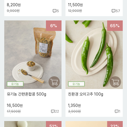
8,200
11,500
원
원
9,900원
12,900원
5
57
6%
65%
유기농
유기농
유기농 간편혼합콩 500g
친환경 오이고추 100g
16,500
1,350
원
원
17,500원
3,900원
22
1
51%
22%