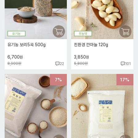
유기농
무농약
유기농 보리5곡 500g
친환경 깐마늘 120g
6,700
3,850
원
원
8,900원
5,800원
22
101
7%
17%