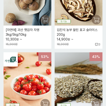
유기농
[자연애] 괴산 햇감자 자영
김진석 농부 말린 표고 슬라이스
3kg/5kg/10kg
200g
~
~
10,300
14,900
원
원
15,000원
18,000원
3
53%
43%
유기농
유기농