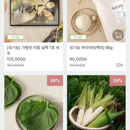
유기농
유기농
[유기농] 가평잣 지함 실백 1호 세
유기농 하이아미(백미) 8kg
트
125,000
60,000
원
원
150,000원
69,000원
8
28%
39%