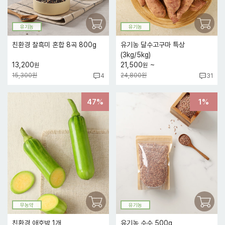
유기농
유기농
친환경 찰흑미 혼합 8곡 800g
유기농 달수고구마 특상
(3kg/5kg)
~
13,200
21,500
원
원
15,300원
24,800원
4
31
47%
1%
무농약
유기농
친환경 애호박 1개
유기농 수수 500g