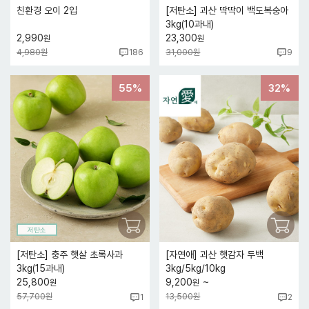
친환경 오이 2입
[저탄소] 괴산 딱딱이 백도복숭아
3kg(10과내)
2,990
23,300
원
원
4,980원
31,000원
186
9
55%
32%
저탄소
[저탄소] 충주 햇살 초록사과
[자연애] 괴산 햇감자 두백
3kg(15과내)
3kg/5kg/10kg
~
25,800
9,200
원
원
57,700원
13,500원
1
2