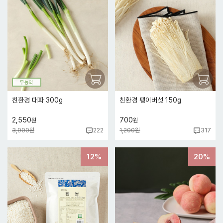
무농약
친환경 대파 300g
친환경 팽이버섯 150g
2,550
700
원
원
3,900원
1,200원
222
317
12%
20%