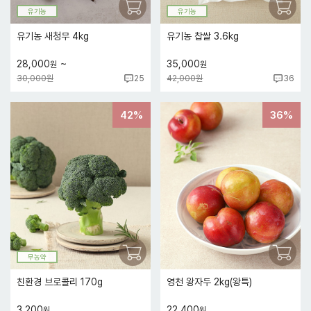
유기농
유기농
유기농 새청무 4kg
유기농 찹쌀 3.6kg
~
28,000
35,000
원
원
30,000원
42,000원
25
36
42%
36%
무농약
친환경 브로콜리 170g
영천 왕자두 2kg(왕특)
3,200
22,400
원
원