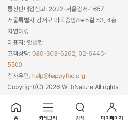
통신판매업신고: 2022-서울강서-1657
서울특별시 강서구 마곡중앙8로5길 53, 4층
자연이랑
대표자: 안범환
고객상담:
080-303-6262,
02-6445-
5500
전자우편:
help@happyfnc.org
Copyright(C) 2026 WithNature All rights
reserved.8
홈
카테고리
검색
마이페이지
일상적미식 @daily.gourmet 팔로우하고 소식