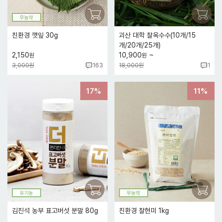
무농약
친환경 깻잎 30g
괴산 대학 찰옥수수(10개/15
개/20개/25개)
~
2,150
10,900
원
원
3,000원
18,000원
163
1
17%
11%
유기농
무농약
김진석 농부 표고버섯 분말 80g
친환경 찰현미 1kg