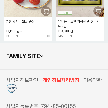
유기농
영천 왕자두 2kg(중상)
유기농 고소한 가평잣 캔 선물세
트(3입)
~
13,800
119,900
원
원
19,000원
145,000원
3
FAMILY SITE
사업자정보확인
개인정보처리방침
이용약관
사업자등록번호: 794-85-00155