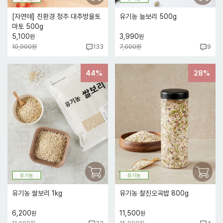
[자연애] 친환경 청주 대추방울토
유기농 늘보리 500g
마토 500g
5,100
3,990
원
원
10,900원
7,000원
133
9
44%
28%
유기농
유기농
유기농 쌀보리 1kg
유기농 찰진오곡밥 800g
6,200
11,500
원
원