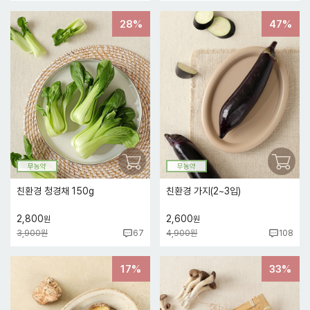
28%
47%
무농약
무농약
친환경 청경채 150g
친환경 가지(2~3입)
2,800
2,600
원
원
3,900원
4,900원
67
108
17%
33%