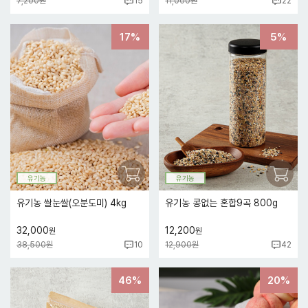
7,200원
11,000원
15
22
17%
5%
유기농
유기농
유기농 쌀눈쌀(오분도미) 4kg
유기농 콩없는 혼합9곡 800g
32,000
12,200
원
원
38,500원
12,900원
10
42
46%
20%