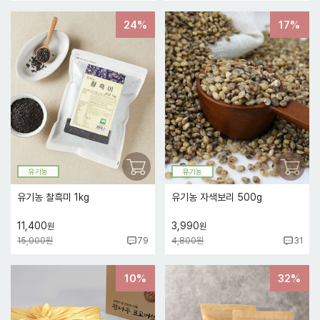
24%
17%
유기농
유기농
유기농 찰흑미 1kg
유기농 자색보리 500g
11,400
3,990
원
원
15,000원
4,800원
79
31
10%
32%