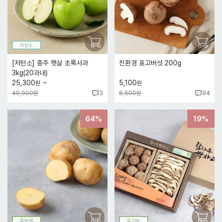
저탄소
[저탄소] 충주 햇살 초록사과
친환경 표고버섯 200g
3kg(20과내)
~
25,300
5,100
원
원
49,900원
6,500원
3
94
64%
19%
무농약
유기농