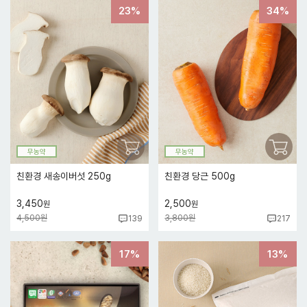
23%
34%
무농약
무농약
친환경 새송이버섯 250g
친환경 당근 500g
3,450
2,500
원
원
4,500원
3,800원
139
217
17%
13%