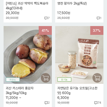
[저탄소] 괴산 딱딱이 백도복숭아
영천 왕자두 2kg(특상)
4kg(13과내)
29,300
17,500
원
원
39,900원
25,500원
7
1
41%
37%
저탄소
유기농
괴산 카스테라 홍감자
자연담은 유기농 오트밀(고소한
3kg/5kg/10kg
맛) 600g
~
11,200
6,300
원
원
19,000원
10,000원
2
74