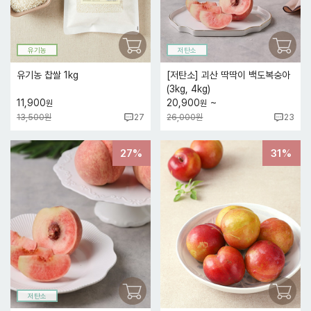
유기농
저탄소
유기농 찹쌀 1kg
[저탄소] 괴산 딱딱이 백도복숭아
(3kg, 4kg)
~
11,900
20,900
원
원
13,500원
26,000원
27
23
27%
31%
저탄소