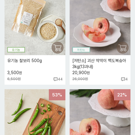
유기농
저탄소
유기농 찰보리 500g
[저탄소] 괴산 딱딱이 백도복숭아
3kg(13과내)
3,500
20,900
원
원
6,500원
26,000원
44
4
53%
22%