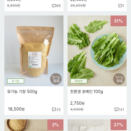
5,500원
35,000원
88
1
31%
유기농
무농약
유기농 기장 500g
친환경 로메인 100g
2,750
원
18,500
원
4,000원
35
141
2%
27%