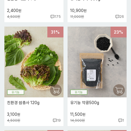
2,400
10,900
원
원
4,500원
11,000원
175
26
31%
23%
유기농
유기농
친환경 쌈총사 120g
유기농 약콩500g
3,100
11,500
원
원
4,500원
14,900원
19
1