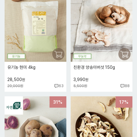
유기농
무농약
유기농 현미 4kg
친환경 양송이버섯 150g
28,500
3,990
원
원
29,000원
5,500원
63
88
31%
17%