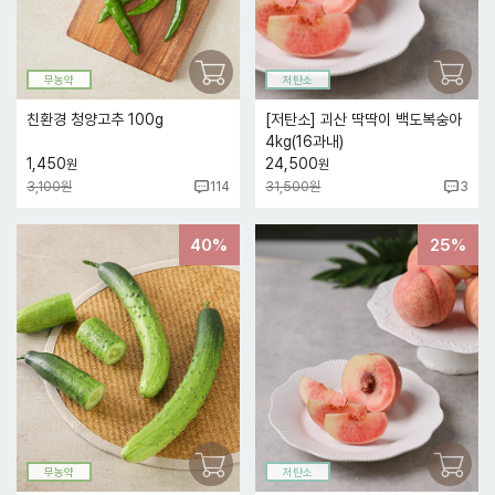
무농약
저탄소
친환경 청양고추 100g
[저탄소] 괴산 딱딱이 백도복숭아
4kg(16과내)
1,450
24,500
원
원
3,100원
31,500원
114
3
40%
25%
무농약
저탄소