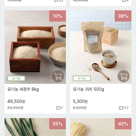
11,000원
15,900원
33
4
10%
38%
유기농
유기농
유기농 새청무 8kg
유기농 귀리 500g
49,500
5,300
원
원
55,000원
8,500원
7
117
35%
42%