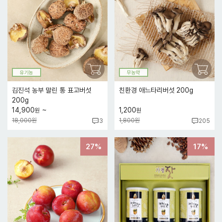
유기농
무농약
김진석 농부 말린 통 표고버섯
친환경 애느타리버섯 200g
200g
~
14,900
1,200
원
원
18,000원
1,800원
3
205
27%
17%