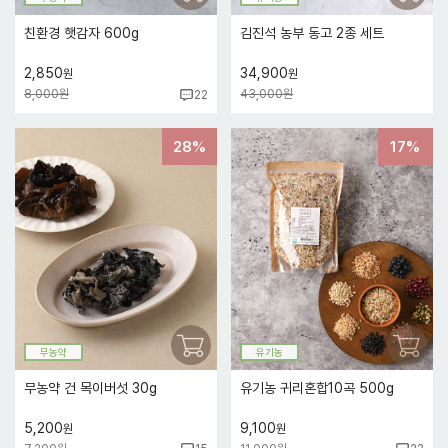
친환경 햇감자 600g
김진석 농부 동고 2종 세트
2,850
34,900
원
원
8,000원
43,000원
22
28%
17%
무농약
유기농
무농약 건 목이버섯 30g
유기농 귀리혼합10곡 500g
5,200
9,100
원
원