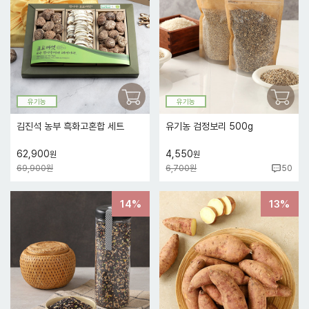
유기농
유기농
김진석 농부 흑화고혼합 세트
유기농 검정보리 500g
62,900
4,550
원
원
69,900원
6,700원
50
14%
13%