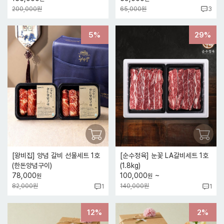
200,000원
65,000원
3
5%
29%
[왕비집] 양념 갈비 선물세트 1호
[순수정육] 눈꽃 LA갈비세트 1호
(한돈양념구이)
(1.8kg)
~
78,000
100,000
원
원
82,000원
140,000원
1
1
12%
2%