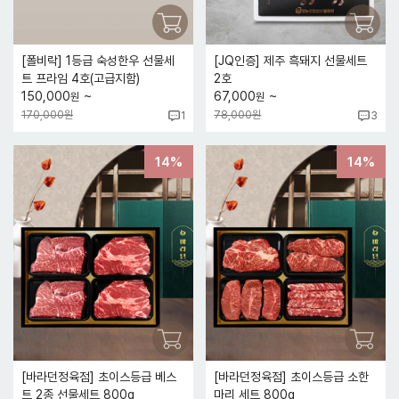
[폴비락] 1등급 숙성한우 선물세
[JQ인증] 제주 흑돼지 선물세트
트 프라임 4호(고급지함)
2호
~
~
150,000
67,000
원
원
170,000원
78,000원
1
3
14%
14%
[바라던정육점] 초이스등급 베스
[바라던정육점] 초이스등급 소한
트 2종 선물세트 800g
마리 세트 800g