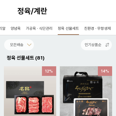
정육/계란
추리알
양념육
가공육 · 식단관리
정육 선물세트
친환경 · 무항생제
정육 선물세트
(
81
)
12%
14%