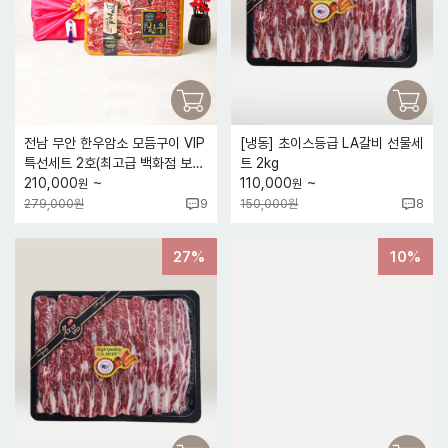
전남 무안 한우암소 모듬구이 VIP
[냉동] 초이스등급 LA갈비 선물세
특선세트 2호(최고급 백화점 보자
트 2kg
~
~
기포장)
210,000
110,000
원
원
279,000원
150,000원
9
8
10%
27%