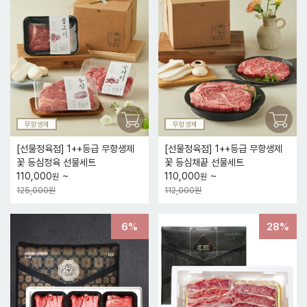
무항생제
무항생제
[선물정육점] 1++등급 무항생제
[선물정육점] 1++등급 무항생제
꽃 등심정육 선물세트
꽃 등심채끝 선물세트
~
~
110,000
110,000
원
원
125,000원
112,000원
6%
28%