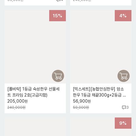
15%
4%
[폴비락] 1등급 숙성한우 선물세
[믹스세트][농협안심한우] 암소
트 프라임 2호(고급지함)
한우 1등급 채끝300g+2등급 등
205,000
심300g
56,900
원
원
240,000원
59,000원
3
9%