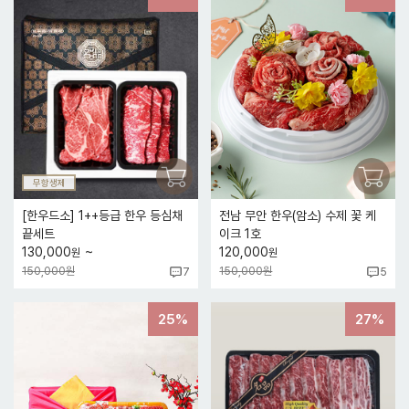
무항생제
[한우드소] 1++등급 한우 등심채
전남 무안 한우(암소) 수제 꽃 케
끝세트
이크 1호
~
130,000
120,000
원
원
150,000원
150,000원
7
5
25%
27%