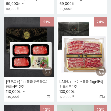
~
69,000
69,000
원
원
80,000원
80,000원
21%
24%
[한우드소] 1++등급 한우불고기
LA꽃갈비 초이스등급 2kg(급냉)
양념세트 2호
선물세트 1호
~
110,000
130,000
원
원
140,000원
170,000원
1
3
13%
20%