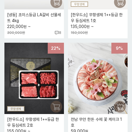
무항생제
[냉동] 초이스등급 LA갈비 선물세
[한우드소] 무항생제 1++등급 한
트 4kg
우 등심세트 1호
~
~
220,000
135,000
원
원
300,000원
150,000원
8
22%
9%
무항생제
[한우드소] 무항생제 1++등급 한
전남 무안 한돈 수제 꽃 케이크 1
우 등심세트 2호
호
~
155,000
59,000
원
원