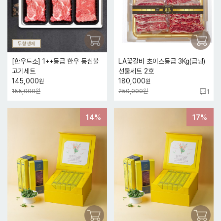
무항생제
[한우드소] 1++등급 한우 등심불
LA꽃갈비 초이스등급 3Kg(급냉)
고기세트
선물세트 2호
145,000
180,000
원
원
155,000원
250,000원
1
14%
17%