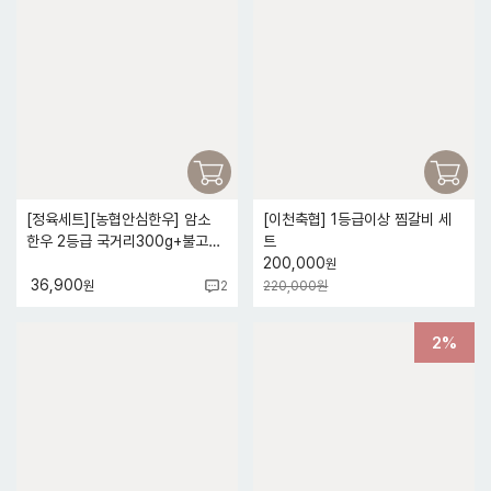
[정육세트][농협안심한우] 암소
[이천축협] 1등급이상 찜갈비 세
한우 2등급 국거리300g+불고기
트
300g
200,000
원
36,900
원
220,000원
2
2%