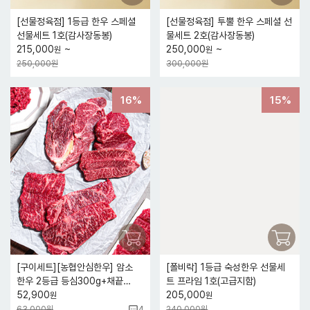
[선물정육점] 1등급 한우 스페셜
[선물정육점] 투뿔 한우 스페셜 선
선물세트 1호(감사장동봉)
물세트 2호(감사장동봉)
~
~
215,000
250,000
원
원
250,000원
300,000원
16%
15%
[구이세트][농협안심한우] 암소
[폴비락] 1등급 숙성한우 선물세
한우 2등급 등심300g+채끝
트 프라임 1호(고급지함)
300g
52,900
205,000
원
원
63,000원
240,000원
4