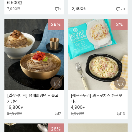
6,500
원
2,400
7,900원
원
2
20
29%
2%
[일상적미식] 명태회냉면 + 불고
[쉐프스토리] 콰트로치즈 까르보
기냉면
나라
19,800
4,900
원
원
27,800원
5,000원
7
13
26%