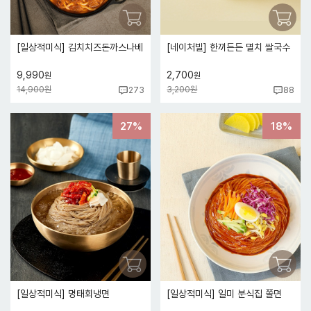
[일상적미식] 김치치즈돈까스나베
[네이처빌] 한끼든든 멸치 쌀국수
9,990
2,700
원
원
14,900원
3,200원
273
88
27%
18%
[일상적미식] 명태회냉면
[일상적미식] 일미 분식집 쫄면