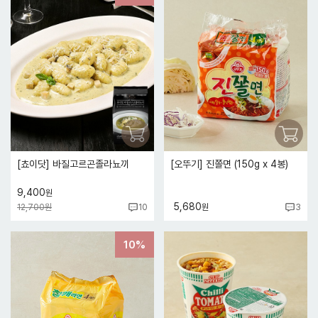
[쵸이닷] 바질고르곤졸라뇨끼
[오뚜기] 진쫄면 (150g x 4봉)
9,400
원
5,680
12,700원
원
10
3
10%