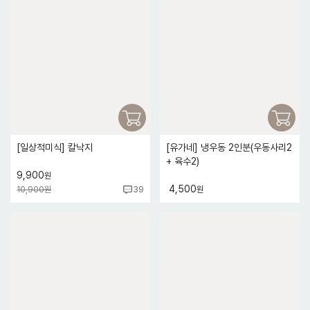
[일상적미식] 칼낙지
[유가네] 냉우동 2인분(우동사리2
+ 육수2)
9,900
원
4,500
10,900원
원
39