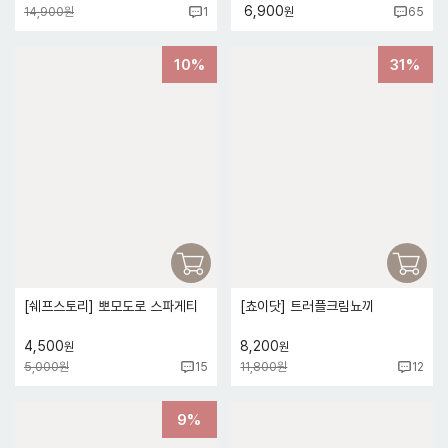
6,900
14,900원
원
1
65
10%
31%
[쉐프스토리] 뽀모도로 스파게티
[쵸이닷] 트러플크림뇨끼
4,500
8,200
원
원
5,000원
11,800원
15
12
9%