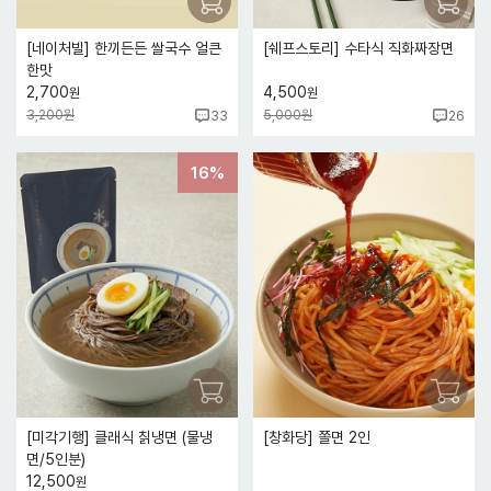
[네이처빌] 한끼든든 쌀국수 얼큰
[쉐프스토리] 수타식 직화짜장면
한맛
2,700
4,500
원
원
3,200원
5,000원
33
26
16%
[미각기행] 클래식 칡냉면 (물냉
[창화당] 쫄면 2인
면/5인분)
12,500
원