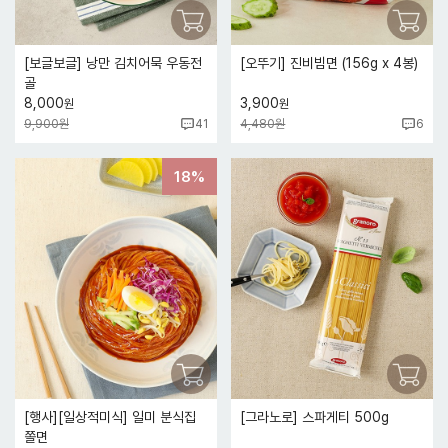
[보글보글] 낭만 김치어묵 우동전
[오뚜기] 진비빔면 (156g x 4봉)
골
8,000
3,900
원
원
9,900원
4,480원
41
6
18%
[행사][일상적미식] 일미 분식집
[그라노로] 스파게티 500g
쫄면