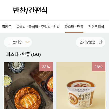
반찬/간편식
밀키트
볶음밥 · 즉석밥 · 주먹밥 · 김밥
파스타 · 면류
간편조리식
파스타 · 면류
(
56
)
33%
16%