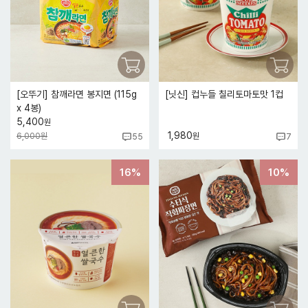
[오뚜기] 참깨라면 봉지면 (115g
[닛신] 컵누들 칠리토마토맛 1컵
x 4봉)
5,400
원
1,980
6,000원
원
55
7
16%
10%