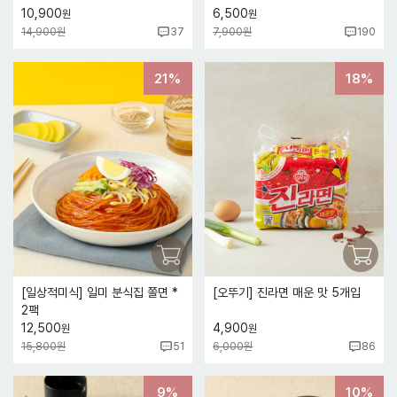
10,900
6,500
원
원
14,900원
7,900원
37
190
21%
18%
[일상적미식] 일미 분식집 쫄면 *
[오뚜기] 진라면 매운 맛 5개입
2팩
12,500
4,900
원
원
15,800원
6,000원
51
86
9%
10%