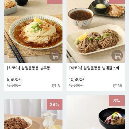
[하코야] 살얼음동동 냉우동
[하코야] 살얼음동동 냉메밀소바
9,900
10,800
원
원
10,900원
12,000원
18
38
8%
29%