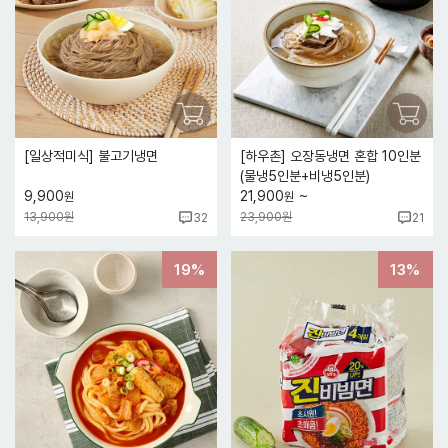
[일상적미식] 불고기냉면
[하우촌] 오장동냉면 혼합 10인분
(물냉5인분+비냉5인분)
~
9,900
21,900
원
원
13,900원
23,900원
32
21
19%
13%