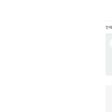
검색
전체
색어
닭가슴살
치즈
일상적미식
계란
복숭아
김
사과