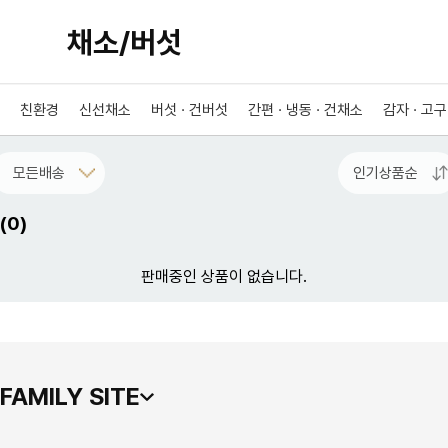
채소/버섯
친환경
신선채소
버섯 · 건버섯
간편 · 냉동 · 건채소
감자 · 고구
(
0
)
판매중인 상품이 없습니다.
FAMILY SITE