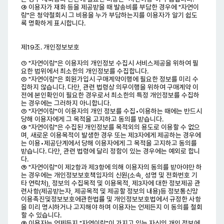
④ 이용자가 재화 등을 제공받을 때 발송비를 부담한 경우에 "자연이
랑"은 청약철회시 그 비용을 누가 부담하는지를 이용자가 알기 쉽도
록 명확하게 표시합니다.
제19조. 개인정보보호
① "자연이랑"은 이용자의 개인정보 수집시 서비스제공을 위하여 필
요한 범위에서 최소한의 개인정보를 수집합니다.
② "자연이랑"은 회원가입시 구매계약이행에 필요한 정보를 미리 수
집하지 않습니다. 다만, 관련 법령상 의무이행을 위하여 구매계약 이
전에 본인확인이 필요한 경우로서 최소한의 특정 개인정보를 수집하
는 경우에는 그러하지 아니합니다.
③ "자연이랑"이 이용자의 개인 정보를 수집•이용하는 때에는 반드시
당해 이용자에게 그 목적을 고지하고 동의를 받습니다.
④ "자연이랑"은 수집된 개인정보를 목적외의 용도로 이용할 수 없으
며, 새로운 이용목적이 발생한 경우 또는 제3자에게 제공하는 경우에
는 이용•제공단계에서 당해 이용자에게 그 목적을 고지하고 동의를
받습니다. 다만, 관련 법령에 달리 정함이 있는 경우에는 예외로 합니
다.
⑤ "자연이랑"이 제2항과 제3항에 의해 이용자의 동의를 받아야만 하
는 경우에는 개인정보보호책임자의 신원(소속, 성명 및 전화번호 기
타 연락처), 정보의 수집목적 및 이용목적, 제3자에 대한 정보제공 관
련사항(제공받는자, 제공목적 및 제공할 정보의 내용)등 정보통신망
이용촉진및정보보호에관한법률 및 개인정보보호법에서 규정한 사항
을 미리 명시하거나 고지해야 하며 이용자는 언제든지 이 동의를 철회
할 수 있습니다.
⑥ 이용자는 언제든지 "자연이랑"이 가지고 있는 자신의 개인 정보에