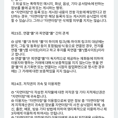
7. 외설 또는 폭력적인 메시지, 화상, 음성, 기타 공서양속에 반하는
정보를 몰에 공개 또는 게시하는 행위.
② "자연이랑"은 등록 또는 게시된 내용이 전항 각호에 해당한다고 판
단하는 경우, "자연이랑"은 해당 등록자 또는 게시자의 승낙없이 삭제
할 수 있습니다. 그러나 "자연이랑"은 삭제할 의무를 지지는 않습니다.
제23조. 연결"몰"과 피연결"몰" 간의 관계
① 상위 "몰"과 하위 "몰"이 하이퍼 링크(예: 하이퍼 링크의 대상에는
문자, 그림 및 동화상 등이 포함됨)방식 등으로 연결된 경우, 전자를
연결 "몰"(웹 사이트)이라고 하고 후자를 피연결 "몰"(웹사이트)이라
고 합니다.
② 연결"몰"은 피연결"몰"이 독자적으로 제공하는 재화등에 의하여
이용자와 행하는 거래에 대해서 보증책임을 지지 않는다는 뜻을 연
결"몰"의 초기화면 또는 연결되는 시점의 팝업화면으로 명시한 경우
에는 그 거래에 대한 보증책임을 지지 않습니다.
제24조. 저작권의 귀속 및 이용제한
① "자연이랑"이 작성한 저작물에 대한 저작권 및 기타 지적재산권은
"자연이랑"에 귀속합니다.
② 이용자는 "자연이랑"을 이용함으로써 얻은 정보 중 "자연이랑"에
게 지적재산권이 귀속된 정보를 자연이랑"의 사전 승낙없이 복제, 송
신, 출판, 배포, 방송 기타 방법에 의하여 영리목적으로 이용하거나 제
3자에게 이용하게 하여서는 안됩니다.
③ "자연이랑"은 약정에 따라 이용자에게 귀속된 저작권을 사용하는