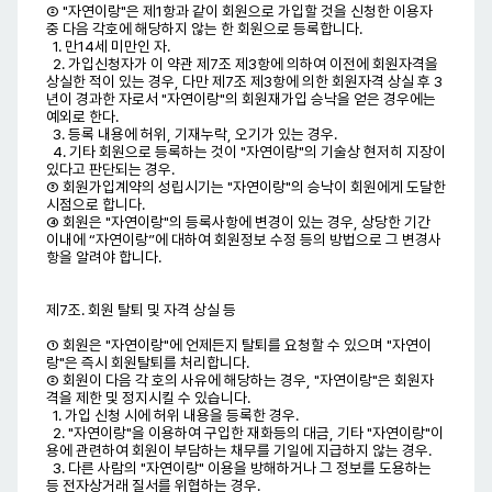
② "자연이랑"은 제1항과 같이 회원으로 가입할 것을 신청한 이용자
중 다음 각호에 해당하지 않는 한 회원으로 등록합니다.
1. 만14세 미만인 자.
2. 가입신청자가 이 약관 제7조 제3항에 의하여 이전에 회원자격을
상실한 적이 있는 경우, 다만 제7조 제3항에 의한 회원자격 상실 후 3
년이 경과한 자로서 "자연이랑"의 회원재가입 승낙을 얻은 경우에는
예외로 한다.
3. 등록 내용에 허위, 기재누락, 오기가 있는 경우.
4. 기타 회원으로 등록하는 것이 "자연이랑"의 기술상 현저히 지장이
있다고 판단되는 경우.
③ 회원가입계약의 성립시기는 "자연이랑"의 승낙이 회원에게 도달한
시점으로 합니다.
④ 회원은 "자연이랑"의 등록사항에 변경이 있는 경우, 상당한 기간
이내에 “자연이랑”에 대하여 회원정보 수정 등의 방법으로 그 변경사
항을 알려야 합니다.
제7조. 회원 탈퇴 및 자격 상실 등
① 회원은 "자연이랑"에 언제든지 탈퇴를 요청할 수 있으며 "자연이
랑"은 즉시 회원탈퇴를 처리합니다.
② 회원이 다음 각 호의 사유에 해당하는 경우, "자연이랑"은 회원자
격을 제한 및 정지시킬 수 있습니다.
1. 가입 신청 시에 허위 내용을 등록한 경우.
2. "자연이랑"을 이용하여 구입한 재화등의 대금, 기타 "자연이랑"이
용에 관련하여 회원이 부담하는 채무를 기일에 지급하지 않는 경우.
3. 다른 사람의 "자연이랑" 이용을 방해하거나 그 정보를 도용하는
등 전자상거래 질서를 위협하는 경우.