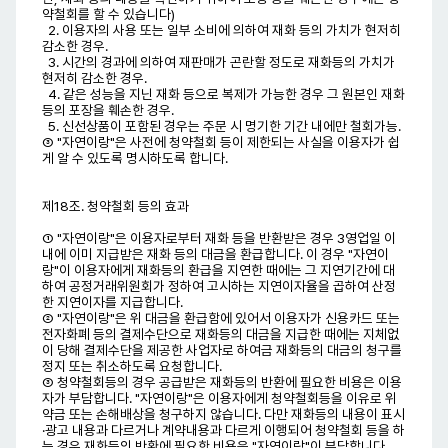
약철회를 할 수 있습니다)
2. 이용자의 사용 또는 일부 소비에 의하여 재화 등의 가치가 현저히
감소한 경우.
3. 시간의 경과에 의하여 재판매가 곤란할 정도로 재화등의 가치가
현저히 감소한 경우.
4. 같은 성능을 지닌 재화 등으로 복제가 가능한 경우 그 원본인 재화
등의 포장을 훼손한 경우.
5. 신선상품이 포함된 경우는 주문 시 명기한 기간 내에만 철회가능.
③ "자연이랑"은 사전에 청약철회 등이 제한되는 사실을 이용자가 쉽
게 알 수 있도록 명시하도록 합니다.
제18조. 청약철회 등의 효과
① "자연이랑"은 이용자로부터 재화 등을 반환받은 경우 3영업일 이
내에 이미 지급받은 재화 등의 대금을 환급합니다. 이 경우 "자연이
랑"이 이용자에게 재화등의 환급을 지연한 때에는 그 지연기간에 대
하여 공정거래위원회가 정하여 고시하는 지연이자율을 곱하여 산정
한 지연이자를 지급합니다.
② "자연이랑"은 위 대금을 환급함에 있어서 이용자가 신용카드 또는
전자화폐 등의 결제수단으로 재화등의 대금을 지급한 때에는 지체없
이 당해 결제수단을 제공한 사업자로 하여금 재화등의 대금의 청구를
정지 또는 취소하도록 요청합니다.
③ 청약철회등의 경우 공급받은 재화등의 반환에 필요한 비용은 이용
자가 부담합니다. "자연이랑"은 이용자에게 청약철회등을 이유로 위
약금 또는 손해배상을 청구하지 않습니다. 다만 재화등의 내용이 표시
·광고 내용과 다르거나 계약내용과 다르게 이행되어 청약철회 등을 하
는 경우 재화등의 반환에 필요한 비용은 "자연이랑"이 부담합니다.