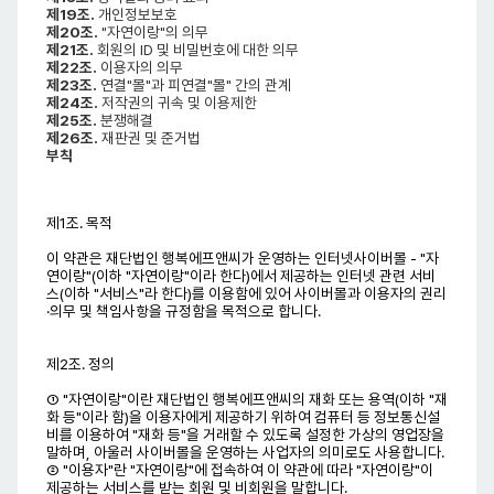
제19조.
개인정보보호
제20조.
"자연이랑"의 의무
제21조.
회원의 ID 및 비밀번호에 대한 의무
제22조.
이용자의 의무
제23조.
연결"몰"과 피연결"몰" 간의 관계
제24조.
저작권의 귀속 및 이용제한
제25조.
분쟁해결
제26조.
재판권 및 준거법
부칙
제1조. 목적
이 약관은 재단법인 행복에프앤씨가 운영하는 인터넷사이버몰 - "자
연이랑"(이하 "자연이랑"이라 한다)에서 제공하는 인터넷 관련 서비
스(이하 "서비스"라 한다)를 이용함에 있어 사이버몰과 이용자의 권리
·의무 및 책임사항을 규정함을 목적으로 합니다.
제2조. 정의
① "자연이랑"이란 재단법인 행복에프앤씨의 재화 또는 용역(이하 "재
화 등"이라 함)을 이용자에게 제공하기 위하여 컴퓨터 등 정보통신설
비를 이용하여 "재화 등"을 거래할 수 있도록 설정한 가상의 영업장을
말하며, 아울러 사이버몰을 운영하는 사업자의 의미로도 사용합니다.
② "이용자"란 "자연이랑"에 접속하여 이 약관에 따라 "자연이랑"이
제공하는 서비스를 받는 회원 및 비회원을 말합니다.