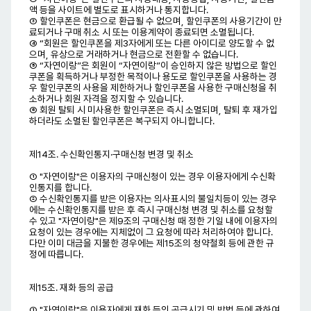
액 등을 사이트에 별도로 표시하거나 통지합니다.
③ 할인쿠폰은 현금으로 환급될 수 없으며, 할인쿠폰의 사용기간이 만
료되거나 구매 취소 시 또는 이용계약이 종료되면 소멸됩니다.
④ “회원은 할인쿠폰을 제3자에게 또는 다른 아이디로 양도할 수 없
으며, 유상으로 거래하거나 현금으로 전환할 수 없습니다.
⑤ “자연이랑”은 회원이 “자연이랑”이 승인하지 않은 방법으로 할인
쿠폰을 획득하거나 부정한 목적이나 용도로 할인쿠폰을 사용하는 경
우 할인쿠폰의 사용을 제한하거나 할인쿠폰을 사용한 구매신청을 취
소하거나 회원 자격을 정지할 수 있습니다.
⑥ 회원 탈퇴 시 미사용한 할인쿠폰은 즉시 소멸되며, 탈퇴 후 재가입
하더라도 소멸된 할인쿠폰은 복구되지 아니합니다.
제14조. 수신확인통지·구매신청 변경 및 취소
① "자연이랑"은 이용자의 구매신청이 있는 경우 이용자에게 수신확
인통지를 합니다.
② 수신확인통지를 받은 이용자는 의사표시의 불일치등이 있는 경우
에는 수신확인통지를 받은 후 즉시 구매신청 변경 및 취소를 요청할
수 있고 "자연이랑"은 제9조의 구매신청 때 정한 기일 내에 이용자의
요청이 있는 경우에는 지체없이 그 요청에 따라 처리하여야 합니다.
다만 이미 대금을 지불한 경우에는 제15조의 청약철회 등에 관한 규
정에 따릅니다.
제15조. 재화 등의 공급
① "자연이랑"은 이용자에게 재화 등의 공급시기 및 방법 등에 관하여