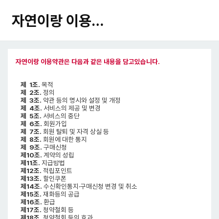
자연이랑 이용약관
자연이랑 이용약관은 다음과 같은 내용을 담고있습니다.
제 1조.
목적
제 2조.
정의
제 3조.
약관 등의 명시와 설정 및 개정
제 4조.
서비스의 제공 및 변경
제 5조.
서비스의 중단
제 6조.
회원가입
제 7조.
회원 탈퇴 및 자격 상실 등
제 8조.
회원에 대한 통지
제 9조.
구매신청
제10조.
계약의 성립
제11조.
지급방법
제12조.
적립포인트
제13조.
할인쿠폰
제14조.
수신확인통지·구매신청 변경 및 취소
제15조.
재화등의 공급
제16조.
환급
제17조.
청약철회 등
제18조.
청약철회 등의 효과