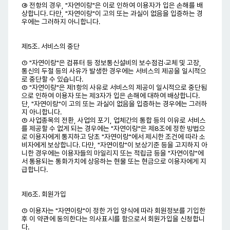
④ 전항의 경우, "자연이랑"은 이로 인하여 이용자가 입은 손해를 배
상합니다. 다만, "자연이랑"이 고의 또는 과실이 없음을 입증하는 경
우에는 그러하지 아니합니다.
제5조. 서비스의 중단
① "자연이랑"은 컴퓨터 등 정보통신설비의 보수점검·교체 및 고장,
통신의 두절 등의 사유가 발생한 경우에는 서비스의 제공을 일시적으
로 중단할 수 있습니다.
② "자연이랑"은 제1항의 사유로 서비스의 제공이 일시적으로 중단됨
으로 인하여 이용자 또는 제3자가 입은 손해에 대하여 배상합니다.
단, "자연이랑"이 고의 또는 과실이 없음을 입증하는 경우에는 그러하
지 아니합니다.
③ 사업종목의 전환, 사업의 포기, 업체간의 통합 등의 이유로 서비스
를 제공할 수 없게 되는 경우에는 "자연이랑"은 제8조에 정한 방법으
로 이용자에게 통지하고 당초 "자연이랑"에서 제시한 조건에 따라 소
비자에게 보상합니다. 다만, "자연이랑"이 보상기준 등을 고지하지 아
니한 경우에는 이용자들의 마일리지 또는 적립금 등을 "자연이랑"에
서 통용되는 통화가치에 상응하는 현물 또는 현금으로 이용자에게 지
급합니다.
제6조. 회원가입
① 이용자는 "자연이랑"이 정한 가입 양식에 따라 회원정보를 기입한
후 이 약관에 동의한다는 의사표시를 함으로서 회원가입을 신청합니
다.