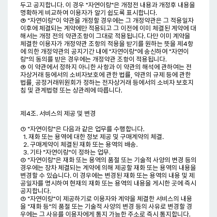
두고 공지합니다. 이 경우 "자연이랑"은 개정전 내용과 개정후 내용을
명확하게 비교하여 이용자가 알기 쉽도록 표시합니다.
⑤ "자연이랑"이 약관을 개정할 경우에는 그 개정약관은 그 적용일자
이후에 체결되는 계약에만 적용되고 그 이전에 이미 체결된 계약에 대
해서는 개정 전의 약관조항이 그대로 적용됩니다. 다만 이미 계약을
체결한 이용자가 개정약관 조항의 적용을 받기를 원하는 뜻을 제4항
에 의한 개정약관의 공지기간 내에 "자연이랑"에 송신하여 "자연이
랑"의 동의를 받은 경우에는 개정약관 조항이 적용됩니다.
⑥ 이 약관에서 정하지 아니한 사항과 이 약관의 해석에 관하여는 전
자상거래 등에서의 소비자보호에 관한 법률, 약관의 규제 등에 관한
법률, 공정거래위원회가 정하는 전자상거래 등에서의 소비자 보호지
침 및 관계법령 또는 상관례에 따릅니다.
제4조. 서비스의 제공 및 변경
① "자연이랑"은 다음과 같은 업무를 수행합니다.
1. 재화 또는 용역에 대한 정보 제공 및 구매계약의 체결.
2. 구매계약이 체결된 재화 또는 용역의 배송.
3. 기타 "자연이랑"이 정하는 업무.
② "자연이랑"은 재화 또는 용역의 품절 또는 기술적 사양의 변경 등의
경우에는 장차 체결되는 계약에 의해 제공할 재화 또는 용역의 내용을
변경할 수 있습니다. 이 경우에는 변경된 재화 또는 용역의 내용 및 제
공일자를 명시하여 현재의 재화 또는 용역의 내용을 게시한 곳에 즉시
공지합니다.
③ "자연이랑"이 제공하기로 이용자와 계약을 체결한 서비스의 내용
을 "재화 등"의 품절 또는 기술적 사양의 변경 등의 사유로 변경할 경
우에는 그 사유를 이용자에게 통지 가능한 주소로 즉시 통지합니다.