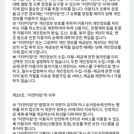
대해 열람 및 오류 정정을 요구할 수 있으며 "자연이랑"은 이에 대해
지체 없이 필요한 조치를 취할 의무를 집니다. 이용자가 오류의 정정
을 요구한 경우에는 "자연이랑"은 그 오류를 정정할 때까지 당해 개인
정보를 이용하지 않습니다.
⑦ "자연이랑"은 개인정보 보호를 위하여 이용자의 개인정보를 처리
하는 자를 최소한으로 제한하여야 하며 신용카드, 은행계좌 등을 포함
한 이용자의 개인정보의 분실, 도난, 유출, 동의 없는 제3자 제공, 변
조 등으로 인한 이용자의 손해에 대하여 모든 책임을 집니다.
⑧ "자연이랑" 또는 그로부터 개인 정보를 제공받는 제3자는 개인정
보의 수집 목적 또는 제공받은 목적을 달성한 때에는 당해 개인정보를
지체 없이 파기합니다.
⑨ "자연이랑"은 개인정보의 수집•이용•제공에 관한 동의란을 미리
선택한 것으로 설정해두지 않습니다. 또한 개인정보의 수집•이용•제
공에 관한 이용자의 동의거절시 제한되는 서비스를 구체적으로 명시
하고, 필수수집항목이 아닌 개인정보의 수집•이용•제공에 관한 이용
자의 동의 거절을 이유로 회원가입 등 서비스 제공을 제한하거나 거절
하지 않습니다.
제20조. "자연이랑"의 의무
① "자연이랑"은 법령과 이 약관이 금지하거나 공서양속에 반하는 행
위를 하지 않으며 이 약관이 정하는 바에 따라 지속적이고, 안정적으
로 재화·용역을 제공하는데 최선을 다하여야 합니다.
② "자연이랑"은 이용자가 안전하게 인터넷 서비스를 이용할 수 있도
록 이용자의 개인정보(신용정보 포함) 보호를 위한 보안 시스템을 갖
추어야 합니다.
③ "자연이랑"이 상품이나 용역에 대하여 「표시·광고의공정화에관한