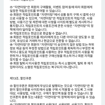
① “자연이랑”은 회원의 구매활동, 이벤트 참여 등에 따라 회원에게
일정한 적립포인트를 부여할 수 있습니다.
② 회원은 적립포인트를 “자연이랑”에서 상품 등의 구매 시 결제 수단
으로 사용할 수 있으며, “자연이랑”은 적립포인트의 적립기준, 사용
방법, 사용기간 및 제한에 대한 사항을 사이트에 별도로 게시하거나
통지합니다. 적립포인트의 사용조건에 관한 사항은 “자연이랑”의 정
책에 따라 달라질 수 있습니다.
③ 적립포인트는 현금으로 환급될 수 없습니다.
④ 회원은 적립포인트를 제3자에게 또는 다른 아이디로 양도할 수 없
으며, 유상으로 거래하거나 현금으로 전환할 수 없습니다.
⑤ “자연이랑”은 회원이 “자연이랑”이 승인하지 않은 방법 또는 허위
정보 제공 등의 부정한 방법으로 적립포인트를 획득하거나 부정한 목
적이나 용도로 적립포인트를 사용하는 경우 적립포인트의 사용을 제
한하거나 적립포인트를 사용한 구매신청을 취소하거나 회원 자격을
정지할 수 있습니다.
⑥ 회원 탈퇴시 미사용한 적립포인트는 즉시 소멸되며, 탈퇴 후 재가
입하더라도 소멸된 적립포인트는 복구되지 아니합니다.
제13조. 할인쿠폰
① 할인쿠폰은 회원에게 무상으로 발행되는 것으로 “자연이랑”은 회
원이 할인쿠폰을 사이트에서 상품 구매 시 적용할 수 있도록 그 사용
대상, 사용방법, 사용기간, 구매가 할인액 등을 정할 수 있습니다. 할
인쿠폰의 종류 또는 내용은 “자연이랑”의 정책에 따라 달라질 수 있습
니다.
② “자연이랑”은 할인쿠폰의 사용대상, 사용방법, 사용기간, 할인금