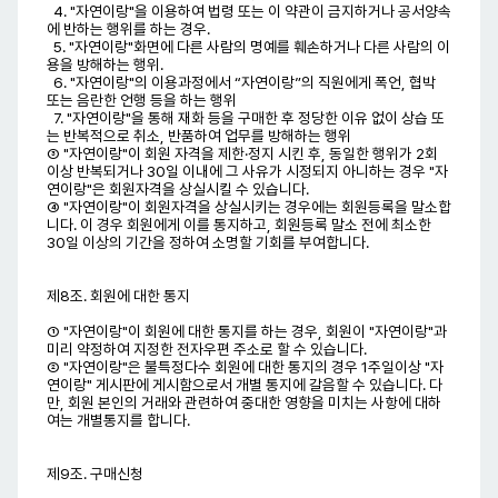
4. "자연이랑"을 이용하여 법령 또는 이 약관이 금지하거나 공서양속
에 반하는 행위를 하는 경우.
5. "자연이랑"화면에 다른 사람의 명예를 훼손하거나 다른 사람의 이
용을 방해하는 행위.
6. "자연이랑"의 이용과정에서 “자연이랑”의 직원에게 폭언, 협박
또는 음란한 언행 등을 하는 행위
7. "자연이랑"을 통해 재화 등을 구매한 후 정당한 이유 없이 상습 또
는 반복적으로 취소, 반품하여 업무를 방해하는 행위
③ "자연이랑"이 회원 자격을 제한·정지 시킨 후, 동일한 행위가 2회
이상 반복되거나 30일 이내에 그 사유가 시정되지 아니하는 경우 "자
연이랑"은 회원자격을 상실시킬 수 있습니다.
④ "자연이랑"이 회원자격을 상실시키는 경우에는 회원등록을 말소합
니다. 이 경우 회원에게 이를 통지하고, 회원등록 말소 전에 최소한
30일 이상의 기간을 정하여 소명할 기회를 부여합니다.
제8조. 회원에 대한 통지
① "자연이랑"이 회원에 대한 통지를 하는 경우, 회원이 "자연이랑"과
미리 약정하여 지정한 전자우편 주소로 할 수 있습니다.
② "자연이랑"은 불특정다수 회원에 대한 통지의 경우 1주일이상 "자
연이랑" 게시판에 게시함으로서 개별 통지에 갈음할 수 있습니다. 다
만, 회원 본인의 거래와 관련하여 중대한 영향을 미치는 사항에 대하
여는 개별통지를 합니다.
제9조. 구매신청