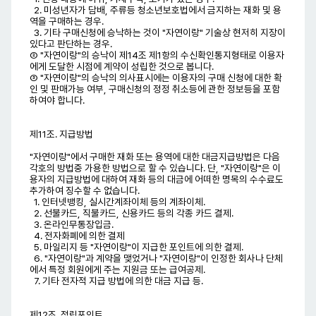
2. 미성년자가 담배, 주류등 청소년보호법에서 금지하는 재화 및 용
역을 구매하는 경우.
3. 기타 구매신청에 승낙하는 것이 "자연이랑" 기술상 현저히 지장이
있다고 판단하는 경우.
② "자연이랑"의 승낙이 제14조 제1항의 수신확인통지형태로 이용자
에게 도달한 시점에 계약이 성립한 것으로 봅니다.
③ "자연이랑"의 승낙의 의사표시에는 이용자의 구매 신청에 대한 확
인 및 판매가능 여부, 구매신청의 정정 취소등에 관한 정보등을 포함
하여야 합니다.
제11조. 지급방법
"자연이랑"에서 구매한 재화 또는 용역에 대한 대금지급방법은 다음
각호의 방법중 가용한 방법으로 할 수 있습니다. 단, "자연이랑"은 이
용자의 지급방법에 대하여 재화 등의 대금에 어떠한 명목의 수수료도
추가하여 징수할 수 없습니다.
1. 인터넷뱅킹, 실시간계좌이체 등의 계좌이체.
2. 선불카드, 직불카드, 신용카드 등의 각종 카드 결제.
3. 온라인무통장입금.
4. 전자화폐에 의한 결제
5. 마일리지 등 "자연이랑"이 지급한 포인트에 의한 결제.
6. "자연이랑"과 계약을 맺었거나 "자연이랑"이 인정한 회사나 단체
에서 특정 회원에게 주는 지원금 또는 급여공제.
7. 기타 전자적 지급 방법에 의한 대금 지급 등.
제12조. 적립포인트