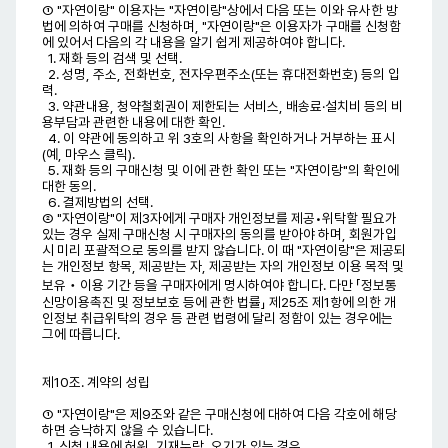
① "자연이랑" 이용자는 "자연이랑"상에서 다음 또는 이와 유사한 방
법에 의하여 구매를 신청하며, "자연이랑"은 이용자가 구매를 신청함
에 있어서 다음의 각 내용을 알기 쉽게 제공하여야 합니다.
1. 재화 등의 검색 및 선택.
2. 성명, 주소, 전화번호, 전자우편주소(또는 휴대전화번호) 등의 입
력.
3. 약관내용, 청약철회권이 제한되는 서비스, 배송료·설치비 등의 비
용부담과 관련한 내용에 대한 확인.
4. 이 약관에 동의하고 위 3호의 사항을 확인하거나 거부하는 표시
(예, 마우스 클릭).
5. 재화 등의 구매신청 및 이에 관한 확인 또는 "자연이랑"의 확인에
대한 동의.
6. 결제방법의 선택.
② "자연이랑"이 제3자에게 구매자 개인정보를 제공•위탁할 필요가
있는 경우 실제 구매신청 시 구매자의 동의를 받아야 하며, 회원가입
시 미리 포괄적으로 동의를 받지 않습니다. 이 때 "자연이랑"은 제공되
는 개인정보 항목, 제공받는 자, 제공받는 자의 개인정보 이용 목적 및
보유‧이용 기간 등을 구매자에게 명시하여야 합니다. 다만 「정보통
신망이용촉진 및 정보보호 등에 관한 법률」 제25조 제1항에 의한 개
인정보 취급위탁의 경우 등 관련 법령에 달리 정함이 있는 경우에는
그에 따릅니다.
제10조. 계약의 성립
① "자연이랑"은 제9조와 같은 구매신청에 대하여 다음 각호에 해당
하면 승낙하지 않을 수 있습니다.
1. 신청 내용에 허위, 기재누락, 오기가 있는 경우.