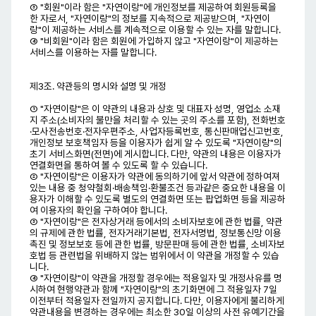
③ "회원"이라 함은 "자연이랑"에 개인정보를 제공하여 회원등록을
한 자로서, "자연이랑"의 정보를 지속적으로 제공받으며, "자연이
랑"이 제공하는 서비스를 계속적으로 이용할 수 있는 자를 말합니다.
④ "비회원"이라 함은 회원에 가입하지 않고 "자연이랑"이 제공하는
서비스를 이용하는 자를 말합니다.
제3조. 약관등의 명시와 설명 및 개정
① "자연이랑"은 이 약관의 내용과 상호 및 대표자 성명, 영업소 소재
지 주소(소비자의 불만을 처리할 수 있는 곳의 주소를 포함), 전화번호
·모사전송번호·전자우편주소, 사업자등록번호, 통신판매업신고번호,
개인정보 보호책임자 등을 이용자가 쉽게 알 수 있도록 "자연이랑"의
초기 서비스화면(전면)에 게시합니다. 다만, 약관의 내용은 이용자가
연결화면을 통하여 볼 수 있도록 할 수 있습니다.
② "자연이랑"은 이용자가 약관에 동의하기에 앞서 약관에 정하여져
있는 내용 중 청약철회·배송책임·환불조건 등과같은 중요한 내용을 이
용자가 이해할 수 있도록 별도의 연결화면 또는 팝업화면 등을 제공하
여 이용자의 확인을 구하여야 합니다.
③ "자연이랑"은 전자상거래 등에서의 소비자보호에 관한 법률, 약관
의 규제에 관한 법률, 전자거래기본법, 전자서명법, 정보통신망 이용
촉진 및 정보보호 등에 관한 법률, 방문판매 등에 관한 법률, 소비자보
호법 등 관련법을 위배하지 않는 범위에서 이 약관을 개정할 수 있습
니다.
④ "자연이랑"이 약관을 개정할 경우에는 적용일자 및 개정사유를 명
시하여 현행약관과 함께 "자연이랑"의 초기화면에 그 적용일자 7일
이전부터 적용일자 전일까지 공지합니다. 다만, 이용자에게 불리하게
약관내용을 변경하는 경우에는 최소한 30일 이상의 사전 유예기간을