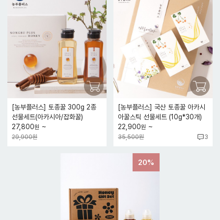
[농부플러스] 토종꿀 300g 2종
[농부플러스] 국산 토종꿀 아카시
선물세트(아카시아/잡화꿀)
아꿀스틱 선물세트 (10g*30개)
~
~
27,800
22,900
원
원
29,900원
35,500원
3
20%