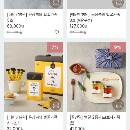
[에덴양봉원] 윤상복의 벌꿀가족
[에덴양봉원] 윤상복의 벌꿀가족
5호
3호 (VIP구성)
68,000
127,000
원
원
69,000원
129,000원
1
7%
9%
[에덴양봉원] 윤상복의 벌꿀가족
[꿀건달] 벌꿀 2종세트(보자기묶
허니스틱
음)
32,000
41,000
원
원