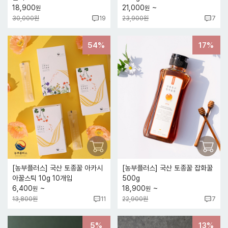
~
18,900
21,000
원
원
30,000원
23,900원
19
7
54%
17%
[농부플러스] 국산 토종꿀 아카시
[농부플러스] 국산 토종꿀 잡화꿀
아꿀스틱 10g 10개입
500g
~
~
6,400
18,900
원
원
13,800원
22,900원
11
7
5%
13%