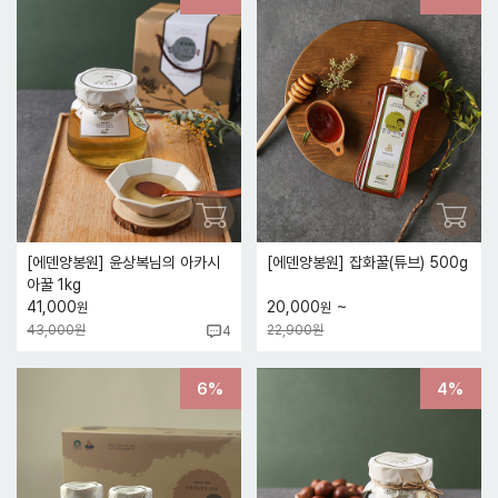
[에덴양봉원] 윤상복님의 아카시
[에덴양봉원] 잡화꿀(튜브) 500g
아꿀 1kg
~
41,000
20,000
원
원
43,000원
22,900원
4
6%
4%