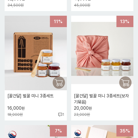
34,500원
45,000원
11%
13%
[꿀건달] 벌꿀 미니 3종세트
[꿀건달] 벌꿀 미니 3종세트(보자
기묶음)
16,000
20,000
원
원
18,000원
23,000원
1
7%
35%