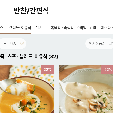
반찬/간편식
· 스프 · 샐러드· 이유식
밀키트
볶음밥 · 즉석밥 · 주먹밥 · 김밥
파스타 
죽 · 스프 · 샐러드· 이유식
(
32
)
22%
22%