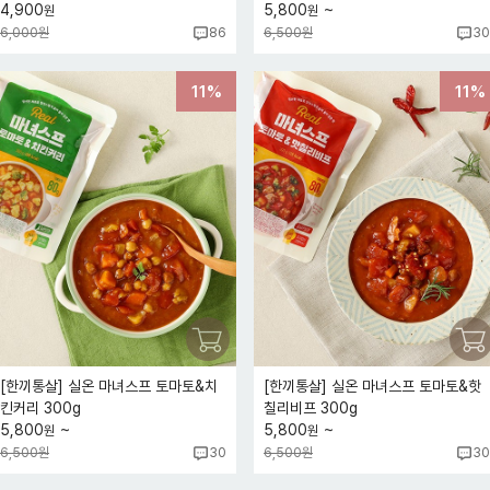
~
4,900
5,800
원
원
6,000원
6,500원
86
30
11%
11%
[한끼통살] 실온 마녀스프 토마토&치
[한끼통살] 실온 마녀스프 토마토&핫
킨커리 300g
칠리비프 300g
~
~
5,800
5,800
원
원
6,500원
6,500원
30
30