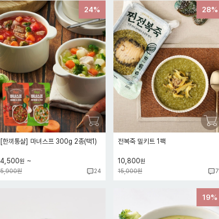
24%
28%
[한끼통살] 마녀스프 300g 2종(택1)
전복죽 밀키트 1팩
~
4,500
10,800
원
원
5,900원
15,000원
24
7
19%