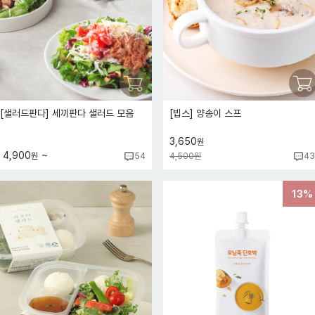
[샐러드판다] 세끼판다 샐러드 모음
[빕스] 양송이 스프
3,650
원
~
4,900
원
4,500원
54
43
13%