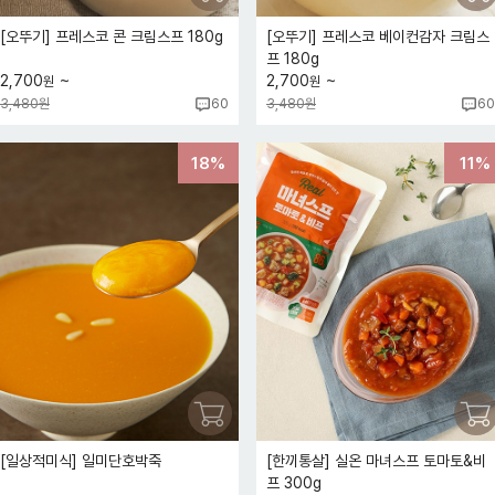
[오뚜기] 프레스코 콘 크림스프 180g
[오뚜기] 프레스코 베이컨감자 크림스
프 180g
~
~
2,700
2,700
원
원
3,480원
3,480원
60
60
18%
11%
[일상적미식] 일미단호박죽
[한끼통살] 실온 마녀스프 토마토&비
프 300g