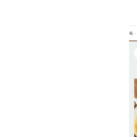
검색
돈가스 · 튀김 · 떡볶이
통조림 · 햄 · 소시지
만두 · 피자 · 핫도그
죽 
색어
닭가슴살
치즈
일상적미식
계란
복숭아
김
사과