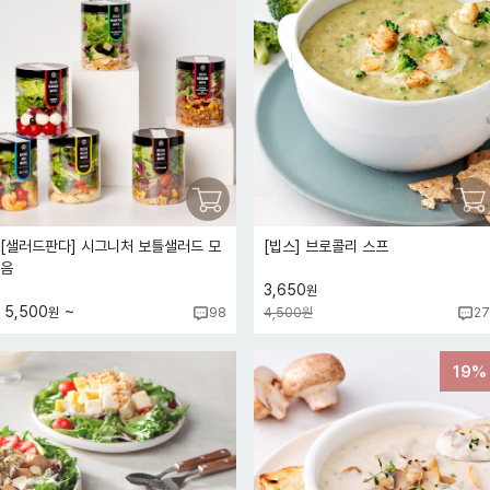
[샐러드판다] 시그니처 보틀샐러드 모
[빕스] 브로콜리 스프
음
3,650
원
~
5,500
원
4,500원
98
27
19%