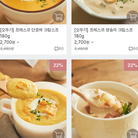
[오뚜기] 프레스코 단호박 크림스프
[오뚜기] 프레스코 양송이 크림스프
180g
180g
~
~
2,700
2,700
원
원
3,480원
3,480원
60
60
22%
22%