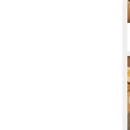
 급상승 검색어
00:20 기준
징어
김
비
농부창고
NEW
NEW
즈
심
NEW
피
NEW
고기
NEW
NEW
른오징어
NEW