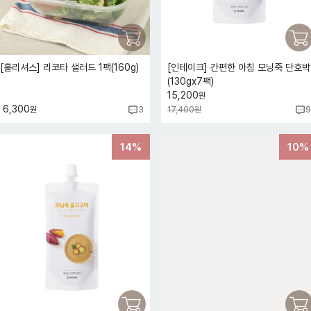
[홀리셔스] 리코타 샐러드 1팩(160g)
[인테이크] 간편한 아침 모닝죽 단호박
(130gx7팩)
15,200
원
6,300
원
17,400원
3
9
14%
10%