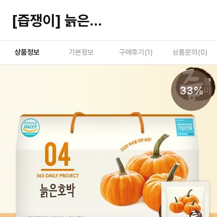
[즙쟁이] 늙은호박즙 1박스 30포
상품정보
기본정보
구매후기(
1
)
상품문의(
0
)
33%