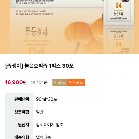
[즙쟁이] 늙은호박즙 1박스 30포
16,900
원
원
25,200
신상품
추천상품
판매단위
90ml*30포
상품유형
일반
원산지
상세페이지 참조
배송유형
업체배송