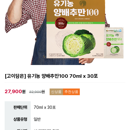
[고이담은] 유기농 양배추만100 70ml x 30포
27,900
원
원
32,900
신상품
추천상품
판매단위
70ml x 30포
상품유형
일반