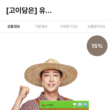
[고이담은] 유기농 양배추만100 70ml x 30포
상품정보
기본정보
구매후기(
3
)
상품문의(
0
)
15%