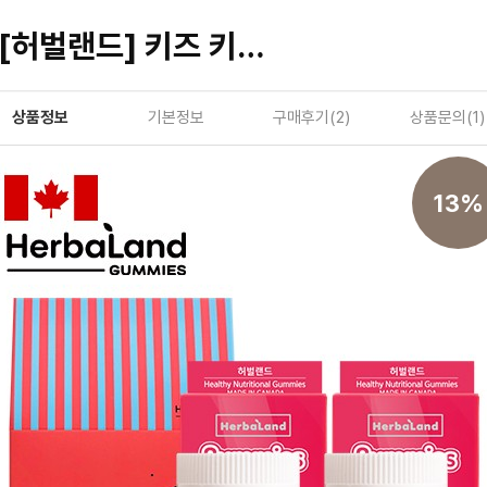
[허벌랜드] 키즈 키포인트 칼슘 비타민D3 식물성 구미젤리 2병선물세트 + 쇼핑백
상품정보
기본정보
구매후기(
2
)
상품문의(
1
)
13%