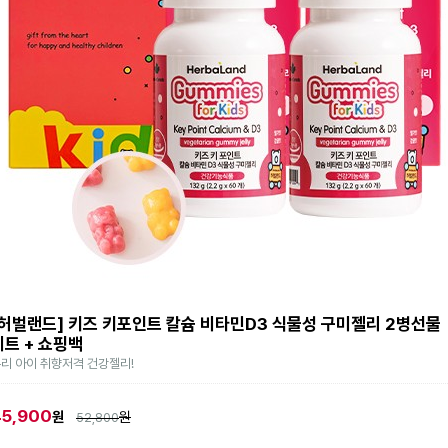
[허벌랜드] 키즈 키포인트 칼슘 비타민D3 식물성 구미젤리 2병선물
세트 + 쇼핑백
리 아이 취향저격 건강젤리!
45,900
원
원
52,800