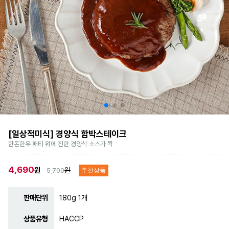
[일상적미식] 경양식 함박스테이크
한돈한우 패티 위에 진한 경양식 소스가 쫙
4,690
원
원
5,700
추천상품
판매단위
180g 1개
상품유형
HACCP