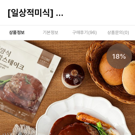
[일상적미식] 경양식 함박스테이크
상품정보
기본정보
구매후기(
96
)
상품문의(
0
)
18%