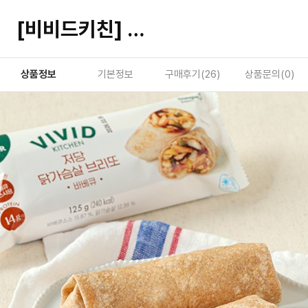
[비비드키친] 저당 닭가슴살 브리또 바비큐
상품정보
기본정보
구매후기(
26
)
상품문의(
0
)