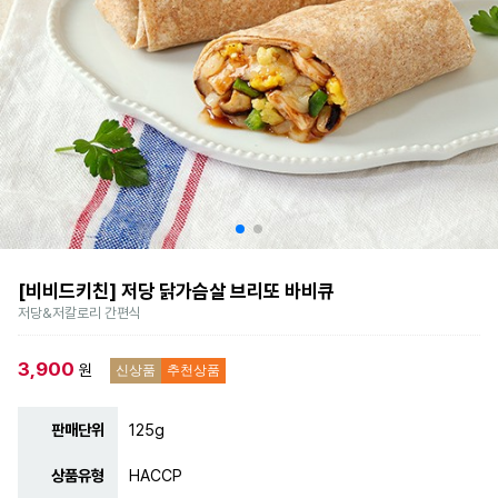
[비비드키친] 저당 닭가슴살 브리또 바비큐
저당&저칼로리 간편식
3,900
원
신상품
추천상품
판매단위
125g
상품유형
HACCP