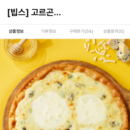
[빕스] 고르곤졸라 피자
상품정보
기본정보
구매후기(
54
)
상품문의(
0
)