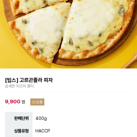
 한우 차돌박이
우 차돌박이 2
[빕스] 고르곤졸라 피자
섬세한 치즈의 풍미
9,900
원
신상품
판매단위
400g
상품유형
HACCP