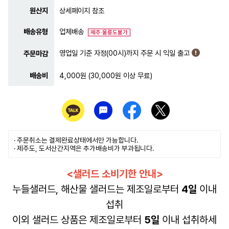
원산지
상세페이지 참조
배송유형
업체배송
제주·울릉도불가
영업일 기준 자정(00시)까지 주문 시 익일 출고
주문마감
배송비
4,000원 (30,000원 이상 무료)
· 주문취소는
결제완료
상태에서만 가능합니다.
· 제주도, 도서산간지역은 추가배송비가 부과됩니다.
<샐러드 소비기한 안내>
누들샐러드, 해산물 샐러드는 제조일로부터
4일
이내
섭취
이외 샐러드 상품은 제조일로부터
5일
이내 섭취하세