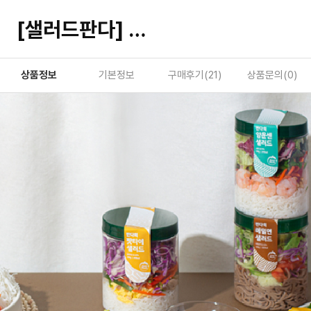
[샐러드판다] 누들샐러드 모음
상품정보
기본정보
구매후기(
21
)
상품문의(
0
)