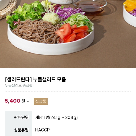
[샐러드판다] 누들샐러드 모음
누들샐러드 총집합
5,400
원 ~
신상품
판매단위
개당 1병(241g ~ 304g)
상품유형
HACCP