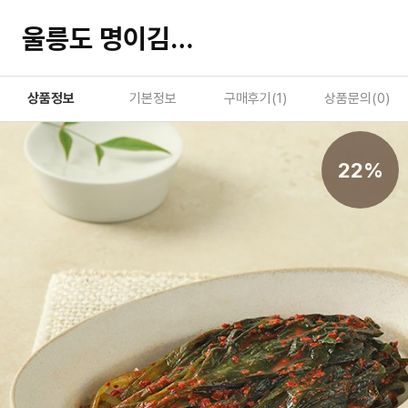
울릉도 명이김치 150g/800g
상품정보
기본정보
구매후기(
1
)
상품문의(
0
)
22%