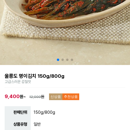
울릉도 명이김치 150g/800g
고급스러운 감칠맛
9,400
원~
원
12,000
신상품
추천상품
판매단위
150g/800g
상품유형
일반