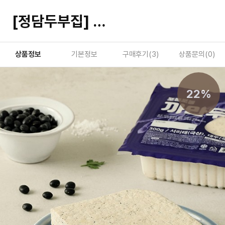
[정담두부집] 포동포동 국산콩 까만두부 300g
상품정보
기본정보
구매후기(
3
)
상품문의(
0
)
22%