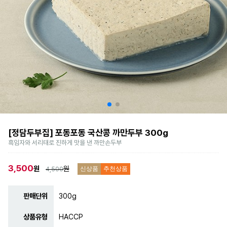
[정담두부집] 포동포동 국산콩 까만두부 300g
흑임자와 서리태로 진하게 맛을 낸 까만손두부
3,500
원
원
4,500
신상품
추천상품
판매단위
300g
상품유형
HACCP