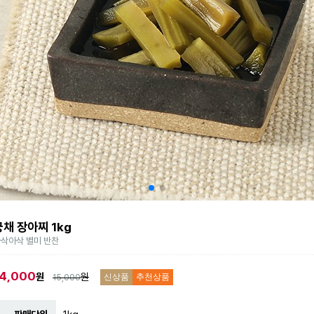
궁채 장아찌 1kg
삭아삭 별미 반찬
14,000
원
원
15,000
신상품
추천상품