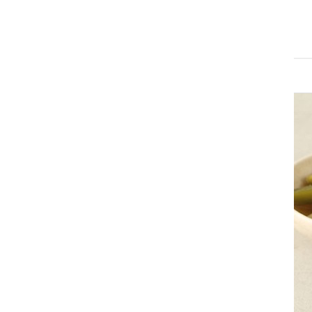
검색
색어
닭가슴살
치즈
일상적미식
계란
복숭아
김
사과