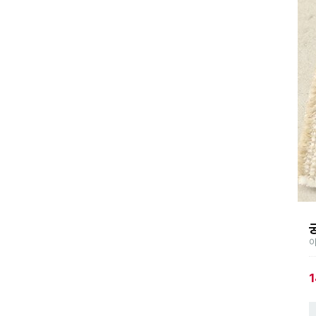
 급상승 검색어
18:20 기준
닭가슴살
-
NEW
우
버터
NEW
NEW
 워커힐
NEW
고기
NEW
치
NEW
일
NEW
아
가슴
NEW
상적미식