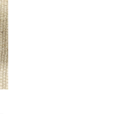
한 또는 품질유지기
상세페이지참조
한
관련법상표시사항
상세페이지참조
상품구성
상세페이지참조
보관방법또는취급방
상세페이지참조
법
식품등의표시·광고
에관한법률에따른소
상세페이지참조
비자안전을위한주의
사항
소비자상담관련전화
080-303-6262
번호
배송안내
구분
내용
발송안내