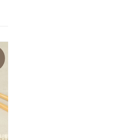
상품기본표시정보
품목또는명칭
궁채 장아찌 1kg
포장단위별내용물의
상세페이지참조
용량(중량),수량
생산자/수입자
상세페이지참조
농수산물의원산지표
시에관한법률에따른
상세페이지참조
원산지
제조연월일/소비기