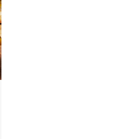
교환 및 반품 안내
교환 및 반품이 필요하신 경우 고객센터로 문의해 주시기 바랍니다.
전화 문의
080-303-6262 / 02-6445-5500 / SK패밀리플러스마켓 
5599 (평일 9시 ~ 18시)
홈페이지 문의
[마이페이지] - [1:1 문의하기] (365일 접수 가능, 고객센
차적으로 답변 드리겠습니다.)
채팅/카카오톡 문의
@자연이랑 상담원 연결 (평일 10시 ~ 16시)
교환/반품 신청 기간
: 교환/반품 신청은 배송완료일로부터 7일 이내 가
상품이 표기/광고 내용과 다르거나 계약내용과 다른 경우 상품을 받으신 날
이내, 또는 사실을 알게 된 날(알 수 있었던 날)부터 30일 이내 신청 가능합
교환/반품 절차
1. 자연이랑/SK패밀리플러스마켓 고객센터 접수
2. 교환/반품 택배비 입금 (상품 하자의 경우 무료교환반품)
3. 택배기사 방문 및 제품 회수
4. 제품 검수
5. 교환 재출고 또는 환불
교환/반품이 가능한 경우
- 제품 수령일 기준 7일 이내 가능합니다. (단, 신선/냉장/냉동 구매자 단
가)
- 배송된 상품이 주문 내역과 상이하거나 제공된 정보와 상이한 경우
- 제품이 고객님께 인도될 당시 상품이 멸실 또는 훼손된 경우