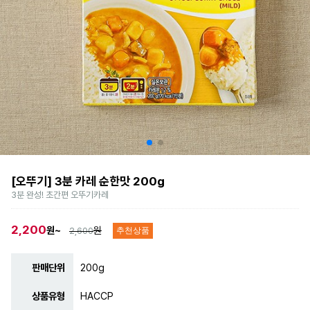
[오뚜기] 3분 카레 순한맛 200g
3분 완성! 초간편 오뚜기카레
2,200
원~
원
2,600
추천상품
판매단위
200g
상품유형
HACCP