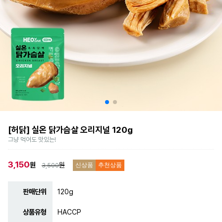
[허닭] 실온 닭가슴살 오리지널 120g
그냥 먹어도 맛있는!
3,150
원
원
3,500
신상품
추천상품
판매단위
120g
상품유형
HACCP