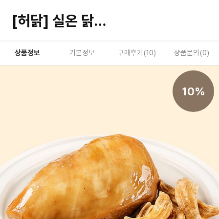
[허닭] 실온 닭가슴살 오리지널 120g
상품정보
기본정보
구매후기(
10
)
상품문의(
0
)
10%