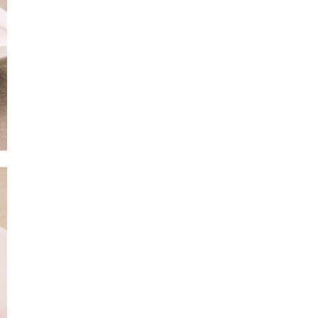
교환 및 반품 안내
교환 및 반품이 필요하신 경우 고객센터로 문의해 주시기 바랍니다.
전화 문의
080-303-6262 / 02-6445-5500 / SK패밀리플러스마켓 
5599 (평일 9시 ~ 18시)
홈페이지 문의
[마이페이지] - [1:1 문의하기] (365일 접수 가능, 고객센
차적으로 답변 드리겠습니다.)
채팅/카카오톡 문의
@자연이랑 상담원 연결 (평일 10시 ~ 16시)
교환/반품 신청 기간
: 교환/반품 신청은 배송완료일로부터 7일 이내 가
상품이 표기/광고 내용과 다르거나 계약내용과 다른 경우 상품을 받으신 날
이내, 또는 사실을 알게 된 날(알 수 있었던 날)부터 30일 이내 신청 가능합
교환/반품 절차
1. 자연이랑/SK패밀리플러스마켓 고객센터 접수
2. 교환/반품 택배비 입금 (상품 하자의 경우 무료교환반품)
3. 택배기사 방문 및 제품 회수
4. 제품 검수
5. 교환 재출고 또는 환불
교환/반품이 가능한 경우
- 제품 수령일 기준 7일 이내 가능합니다. (단, 신선/냉장/냉동 구매자 단
가)
- 배송된 상품이 주문 내역과 상이하거나 제공된 정보와 상이한 경우
- 제품이 고객님께 인도될 당시 상품이 멸실 또는 훼손된 경우