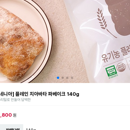
[네니아] 플레인 치아바타 파베이크 140g
리밀로 만들어 담백한
3,800
원