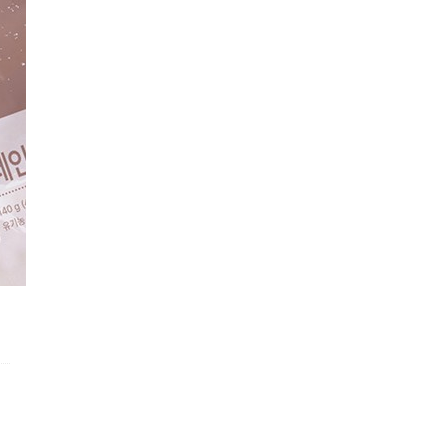
한 또는 품질유지기
상세페이지참조
한
관련법상표시사항
상세페이지참조
상품구성
상세페이지참조
보관방법또는취급방
상세페이지참조
법
식품등의표시·광고
에관한법률에따른소
상세페이지참조
비자안전을위한주의
사항
소비자상담관련전화
080-303-6262
번호
배송안내
구분
내용
발송안내