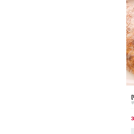
 급상승 검색어
22:20 기준
상적미식
떡
-
NEW
즈
과일
숭아
가슴살
이어트
NEW
우
치
갈비
NEW