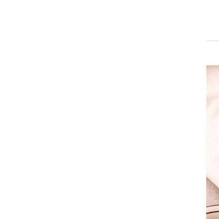
검색
색어
닭가슴살
치즈
일상적미식
계란
복숭아
김
사과