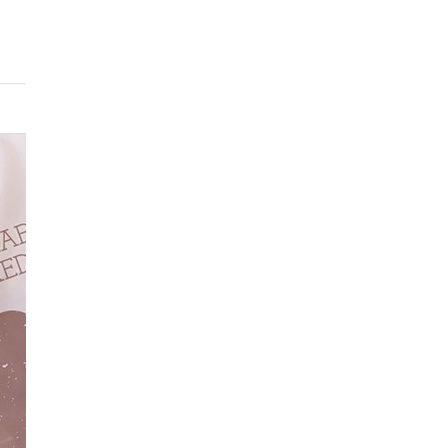
상품기본표시정보
품목또는명칭
[네니아] 플레인 치아바타 파베이크 140g
포장단위별내용물의
상세페이지참조
용량(중량),수량
생산자/수입자
상세페이지참조
농수산물의원산지표
시에관한법률에따른
상세페이지참조
원산지
제조연월일/소비기