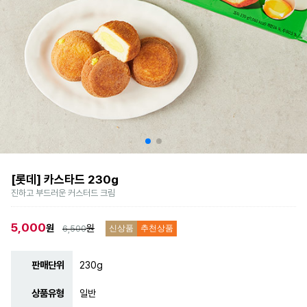
[롯데] 카스타드 230g
진하고 부드러운 커스터드 크림
5,000
원
원
6,500
신상품
추천상품
판매단위
230g
상품유형
일반