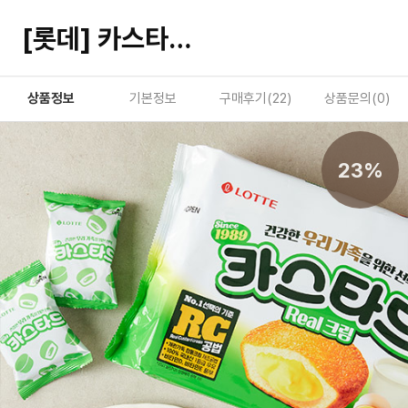
[롯데] 카스타드 230g
상품정보
기본정보
구매후기(
22
)
상품문의(
0
)
23%