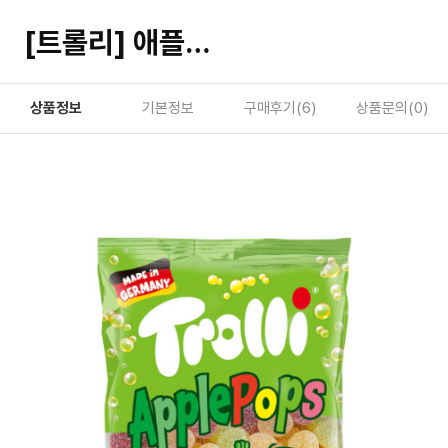
[트롤리] 애플향팝스 100g
상품정보
기본정보
구매후기(
6
)
상품문의(
0
)