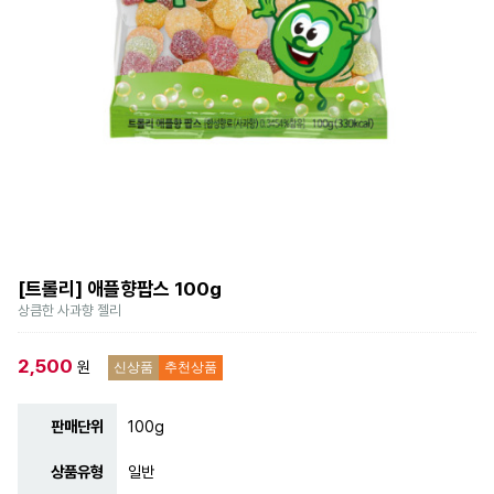
[트롤리] 애플향팝스 100g
상큼한 사과향 젤리
2,500
원
신상품
추천상품
판매단위
100g
상품유형
일반