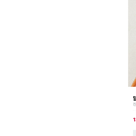
 급상승 검색어
15:20 기준
징어
쌀
NEW
NEW
상적미식
현미
NEW
NEW
가슴살
NEW
메가
NEW
스
NEW
NEW
진
즈
기
NEW
1