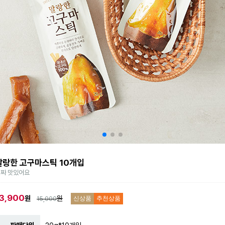
말랑한 고구마스틱 10개입
짜 맛있어요
3,900
원
원
15,000
신상품
추천상품