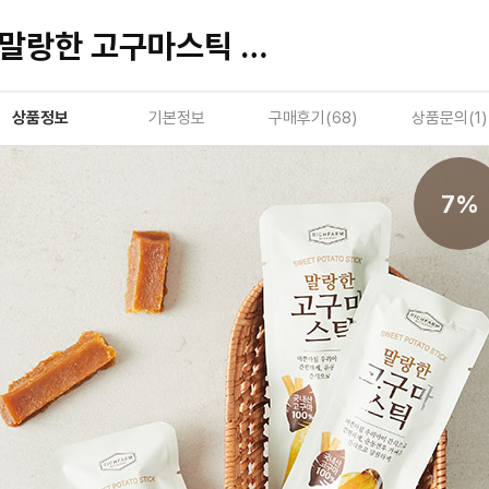
말랑한 고구마스틱 10개입
상품정보
기본정보
구매후기(
68
)
상품문의(
1
)
7%