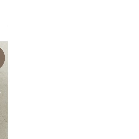
상품기본표시정보
품목또는명칭
말랑한 고구마스틱 10개입
포장단위별내용물의
상세페이지참조
용량(중량),수량
생산자/수입자
상세페이지참조
농수산물의원산지표
시에관한법률에따른
상세페이지참조
원산지
제조연월일/소비기