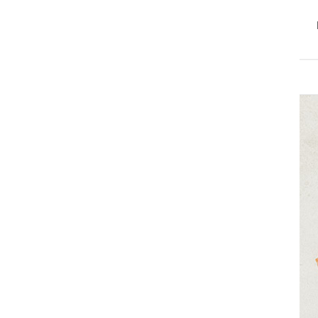
검색
색어
닭가슴살
치즈
일상적미식
계란
복숭아
김
사과