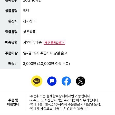
판매단위
20g*10개입
상품유형
일반
원산지
상세참고
취급유형
상온상품
배송유형
자연이랑배송
제주·울릉도불가
주문마감
일~금 16시 주문까지 당일 출고
배송비
3,000원 (40,000원 이상 무료)
· 주문취소는
결제완료
상태에서만 가능합니다.
주문 및
· 제주도, 도서산간지역은 추가배송비가 부과됩니다.
배송안내
· 택배배송 : 일~금 16시까지 주문완료시 다음날 도착.
· 택배사 사정으로 배송이 지연될 수 있습니다.