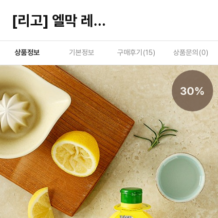
[리고] 엘막 레몬주스 200ml
상품정보
기본정보
구매후기(
15
)
상품문의(
0
)
30%