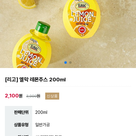
[리고] 엘막 레몬주스 200ml
2,100
원
원
3,000
신상품
판매단위
200ml
상품유형
일반가공