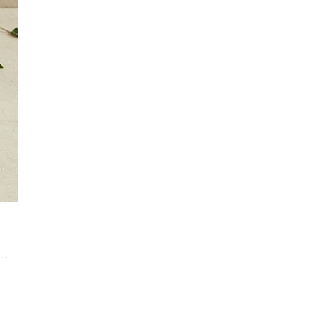
한 또는 품질유지기
상세페이지참조
한
관련법상표시사항
상세페이지참조
상품구성
상세페이지참조
보관방법또는취급방
상세페이지참조
법
식품등의표시·광고
에관한법률에따른소
상세페이지참조
비자안전을위한주의
사항
소비자상담관련전화
080-303-6262
번호
배송안내
구분
내용
발송안내