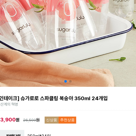
[인테이크] 슈가로로 스파클링 복숭아 350ml 24개입
산계의 혁명
23,900
원
원
26,500
신상품
추천상품