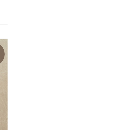
상품기본표시정보
품목또는명칭
[인테이크] 슈가로로 스파클링 복숭아 350ml 24개입
포장단위별내용물의
상세페이지참조
용량(중량),수량
생산자/수입자
상세페이지참조
농수산물의원산지표
시에관한법률에따른
상세페이지참조
원산지
제조연월일/소비기