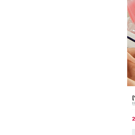
 급상승 검색어
23:20 기준
치즈
NEW
NEW
타민
버터
NEW
NEW
숭아
NEW
상적미식
돼지
NEW
박
NEW
탄
징어
일
NEW