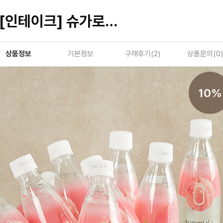
[인테이크] 슈가로로 스파클링 복숭아 350ml 24개입
상품정보
기본정보
구매후기(
2
)
상품문의(
0
)
10%