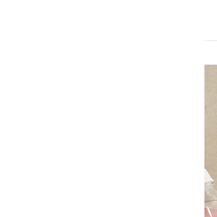
검색
색어
닭가슴살
치즈
일상적미식
계란
복숭아
김
사과