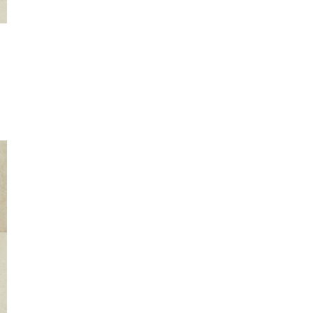
교환 및 반품 안내
교환 및 반품이 필요하신 경우 고객센터로 문의해 주시기 바랍니다.
전화 문의
080-303-6262 / 02-6445-5500 / SK패밀리플러스마켓 
5599 (평일 9시 ~ 18시)
홈페이지 문의
[마이페이지] - [1:1 문의하기] (365일 접수 가능, 고객센
차적으로 답변 드리겠습니다.)
채팅/카카오톡 문의
@자연이랑 상담원 연결 (평일 10시 ~ 16시)
교환/반품 신청 기간
: 교환/반품 신청은 배송완료일로부터 7일 이내 가
상품이 표기/광고 내용과 다르거나 계약내용과 다른 경우 상품을 받으신 날
이내, 또는 사실을 알게 된 날(알 수 있었던 날)부터 30일 이내 신청 가능합
교환/반품 절차
1. 자연이랑/SK패밀리플러스마켓 고객센터 접수
2. 교환/반품 택배비 입금 (상품 하자의 경우 무료교환반품)
3. 택배기사 방문 및 제품 회수
4. 제품 검수
5. 교환 재출고 또는 환불
교환/반품이 가능한 경우
- 제품 수령일 기준 7일 이내 가능합니다. (단, 신선/냉장/냉동 구매자 단
가)
- 배송된 상품이 주문 내역과 상이하거나 제공된 정보와 상이한 경우
- 제품이 고객님께 인도될 당시 상품이 멸실 또는 훼손된 경우