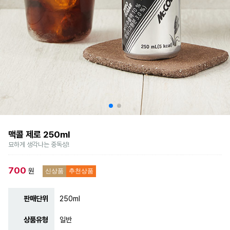
맥콜 제로 250ml
묘하게 생각나는 중독성!
700
원
신상품
추천상품
판매단위
250ml
상품유형
일반