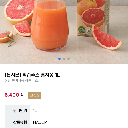
[돈시몬] 착즙주스 홍자몽 1L
진한 루비자몽 착즙주스!!
6,400
원
신상품
판매단위
1L
상품유형
HACCP