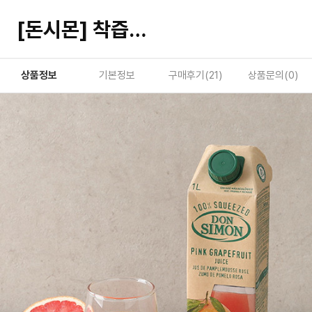
[돈시몬] 착즙주스 홍자몽 1L
상품정보
기본정보
구매후기(
21
)
상품문의(
0
)