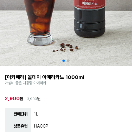
[아카페라] 올데이 아메리카노 1000ml
가성비 좋은 대용량 아메리카노
2,900
원
원
3,900
판매단위
1L
상품유형
HACCP