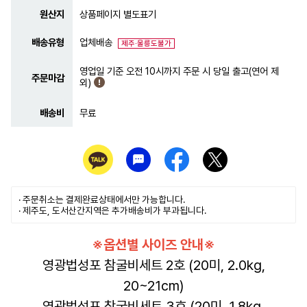
원산지
상품페이지 별도표기
배송유형
업체배송
제주·울릉도불가
영업일 기준 오전 10시까지 주문 시 당일 출고(연어 제
주문마감
외)
배송비
무료
· 주문취소는
결제완료
상태에서만 가능합니다.
· 제주도, 도서산간지역은 추가배송비가 부과됩니다.
※옵션별 사이즈 안내※
영광법성포 참굴비세트 2호 (20미, 2.0kg,
20~21cm)
영광법성포 참굴비세트 3호 (20미, 1.8kg,