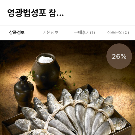
영광법성포 참굴비세트 20미 4종(택1)
상품정보
기본정보
구매후기(
1
)
상품문의(
0
)
26%