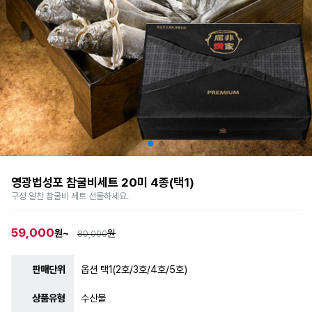
영광법성포 참굴비세트 20미 4종(택1)
구성 알찬 참굴비 세트 선물하세요.
59,000
원~
원
80,000
판매단위
옵션 택1(2호/3호/4호/5호)
상품유형
수산물