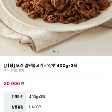
[다향] 오리 열탄불고기 간장맛 400gx3팩
바싹바싹한 불맛
30,000
원
판매단위
400gx3팩
상품유형
HACCP