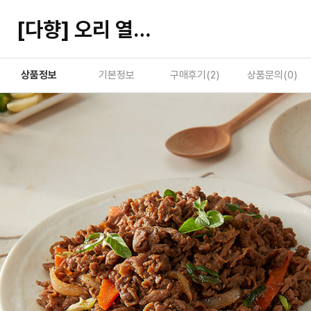
[다향] 오리 열탄불고기 간장맛 400gx3팩
상품정보
기본정보
구매후기(
2
)
상품문의(
0
)