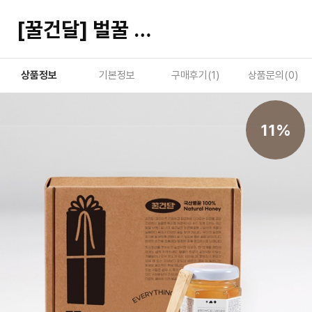
[꿀건달] 벌꿀 미니 3종세트
상품정보
기본정보
구매후기(
1
)
상품문의(
0
)
11%