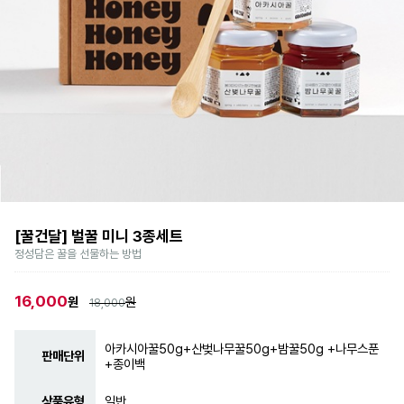
[꿀건달] 벌꿀 미니 3종세트
정성담은 꿀을 선물하는 방법
16,000
원
원
18,000
아카시아꿀50g+산벚나무꿀50g+밤꿀50g +나무스푼
판매단위
+종이백
상품유형
일반