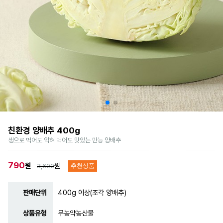
친환경 양배추 400g
생으로 먹어도 익혀 먹어도 맛있는 만능 양배추
790
원
원
3,600
추천상품
판매단위
400g 이상(조각 양배추)
상품유형
무농약농산물