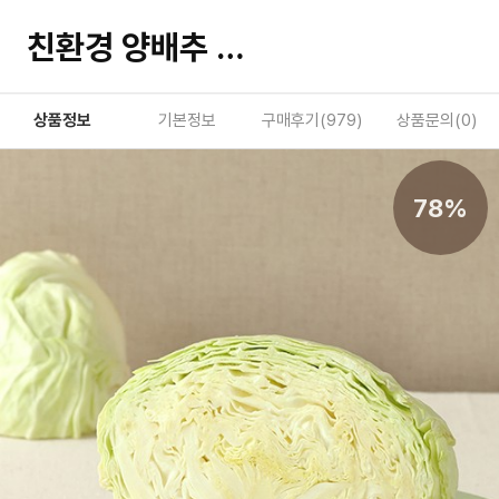
친환경 양배추 400g
상품정보
기본정보
구매후기(
979
)
상품문의(
0
)
78%