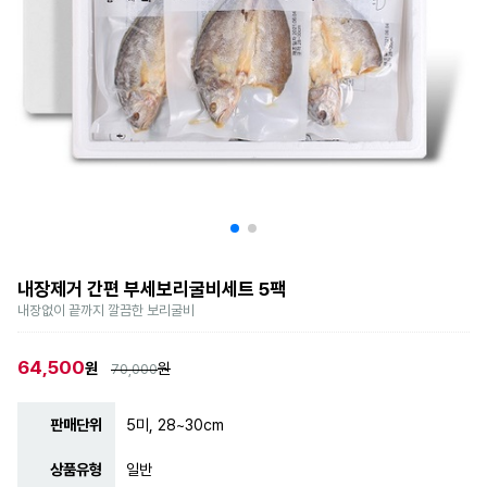
내장제거 간편 부세보리굴비세트 5팩
내장없이 끝까지 깔끔한 보리굴비
64,500
원
원
70,000
판매단위
5미, 28~30cm
상품유형
일반