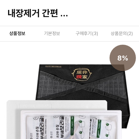
내장제거 간편 부세보리굴비세트 5팩
상품정보
기본정보
구매후기(
3
)
상품문의(
2
)
8%