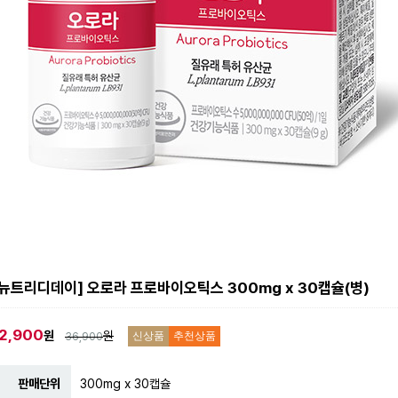
[뉴트리디데이] 오로라 프로바이오틱스 300mg x 30캡슐(병)
2,900
원
원
36,900
신상품
추천상품
판매단위
300mg x 30캡슐