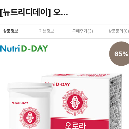
[뉴트리디데이] 오로라 프로바이오틱스 300mg x 30캡슐(병)
상품정보
기본정보
구매후기(
3
)
상품문의(
0
)
65%