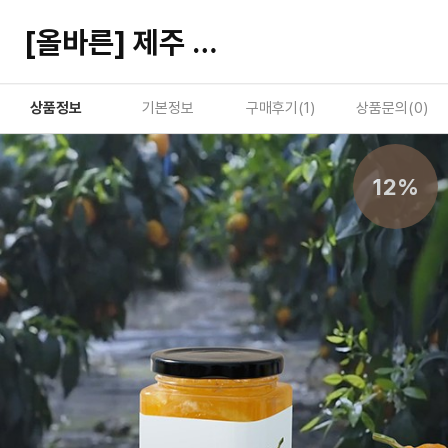
[올바른] 제주 레몬 한라봉 수제청 500g
상품정보
기본정보
구매후기(
1
)
상품문의(
0
)
12%