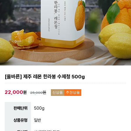
[올바른] 제주 레몬 한라봉 수제청 500g
22,000
원
원
25,000
신상품
추천상품
판매단위
500g
상품유형
일반