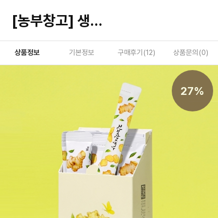
[농부창고] 생강청스틱 생강차 1박스(160g)
상품정보
기본정보
구매후기(
12
)
상품문의(
0
)
27%