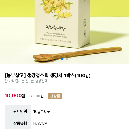
[농부창고] 생강청스틱 생강차 1박스(160g)
한포씩 즐기는 진~한 생강진액
10,900
원
원
14,900
신상품
판매단위
16g*10포
상품유형
HACCP