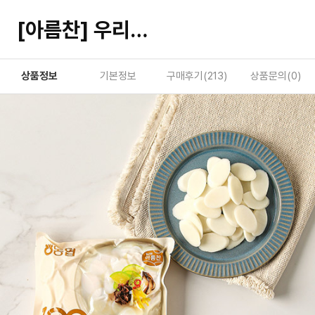
[아름찬] 우리쌀 떡국떡 700g
상품정보
기본정보
구매후기(
213
)
상품문의(
0
)