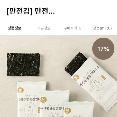
[만전김] 만전곱창돌김입니다 무가미 도시락김 16봉
상품정보
기본정보
구매후기(
6
)
상품문의(
0
)
17%