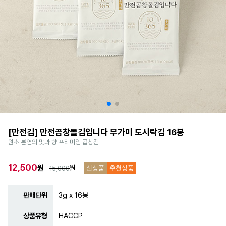
[만전김] 만전곱창돌김입니다 무가미 도시락김 16봉
원초 본연의 맛과 향 프리미엄 곱창김
12,500
원
원
15,000
신상품
추천상품
판매단위
3g x 16봉
상품유형
HACCP