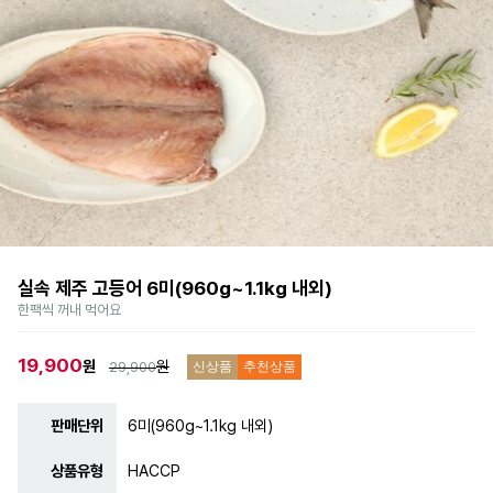
실속 제주 고등어 6미(960g~1.1kg 내외)
한팩씩 꺼내 먹어요
19,900
원
원
29,900
신상품
추천상품
판매단위
6미(960g~1.1kg 내외)
상품유형
HACCP