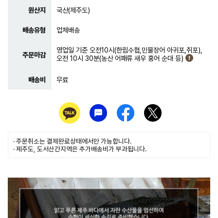
원산지
국산(제주도)
배송유형
업체배송
영업일 기준 오전10시(한림수협,민물장어 아귀포,쥐포),
주문마감
오전 10시 30분(농산 어패류 새우 홍어 순대 등)
배송비
무료
· 주문취소는
결제완료
상태에서만 가능합니다.
· 제주도, 도서산간지역은 추가배송비가 부과됩니다.