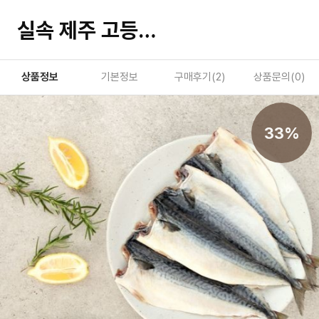
실속 제주 고등어 6미(960g~1.1kg 내외)
상품정보
기본정보
구매후기(
2
)
상품문의(
0
)
33%