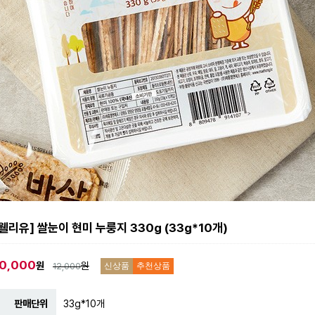
[웰리유] 쌀눈이 현미 누룽지 330g (33g*10개)
10,000
원
원
12,000
신상품
추천상품
판매단위
33g*10개