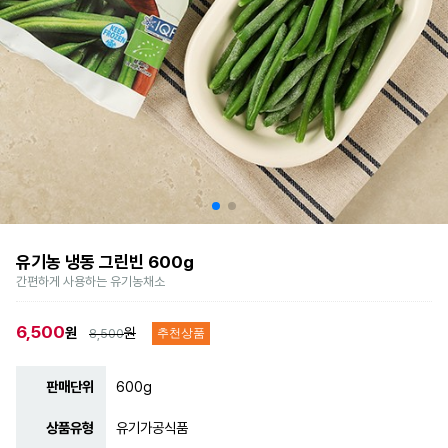
유기농 냉동 그린빈 600g
간편하게 사용하는 유기농채소
6,500
원
원
8,500
추천상품
판매단위
600g
상품유형
유기가공식품