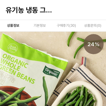
유기농 냉동 그린빈 600g
상품정보
기본정보
구매후기(
30
)
상품문의(
0
)
24%